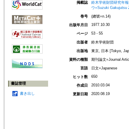
掲載誌
鈴木学術財団研究年報=Annu
ウ=Suzuki Gakujutsu 
巻号
(總號=n.14)
1977.10.30
出版年月日
53 - 55
ページ
出版者
鈴木学術財団
出版地
東京, 日本 [Tokyo, Jap
資料の種類
期刊論文=Journal Artic
言語
日文=Japanese
650
ヒット数
書誌管理
2010.03.04
作成日
書き出し
2020.08.19
更新日期