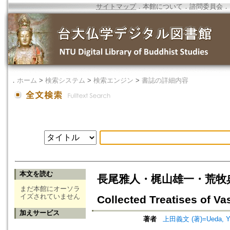
サイトマップ
．
本館について
．
諮問委員会
．
．
ホーム
>
検索システム
>
検索エンジン
>
書誌の詳細内容
本文を読む
長尾雅人・梶山雄一・荒牧典俊訳『世
まだ本館にオーソラ
イズされていません
Collected Treatises of V
加えサービス
著者
上田義文 (著)=Ueda, Yos