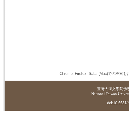
Chrome, Firefox, Safari(
臺灣大學
文學院佛
National Taiwan Universi
doi:10.6681