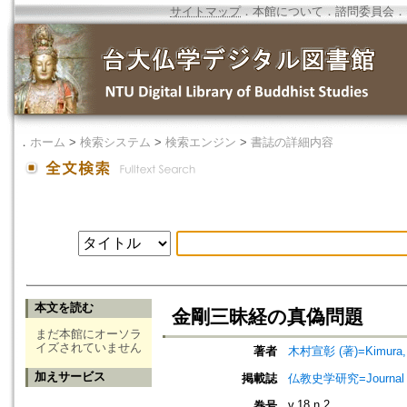
サイトマップ
．
本館について
．
諮問委員会
．
．
ホーム
>
検索システム
>
検索エンジン
>
書誌の詳細内容
本文を読む
金剛三昧経の真偽問題
まだ本館にオーソラ
イズされていません
著者
木村宣彰 (著)=Kimura, S
加えサービス
掲載誌
仏教史学研究=Journal o
v.18 n.2
巻号