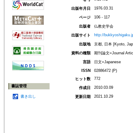
1976.03.31
出版年月日
106 - 117
ページ
出版者
仏教史学会
http://bukkyoshigaku.j
出版サイト
出版地
京都, 日本 [Kyoto, Jap
資料の種類
期刊論文=Journal Artic
言語
日文=Japanese
ISSN
02886472 (P)
772
ヒット数
書誌管理
2010.03.09
作成日
書き出し
2021.10.29
更新日期