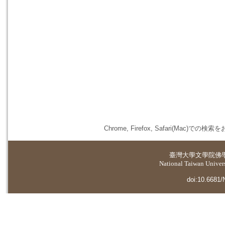
Chrome, Firefox, Safari(
臺灣大學
文學院佛
National Taiwan Universi
doi:10.6681