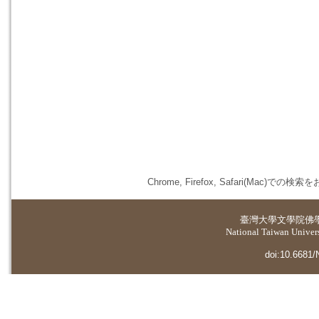
Chrome, Firefox, Safari(
臺灣大學
文學院佛
National Taiwan Universi
doi:10.6681