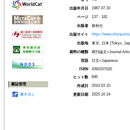
1987.07.10
出版年月日
137 - 182
ページ
出版者
春秋社
https://www.shunjusha.
出版サイト
出版地
東京, 日本 [Tokyo, Jap
資料の種類
期刊論文=Journal Artic
言語
日文=Japanese
ISBN
4393107020
695
ヒット数
書誌管理
2010.03.10
作成日
書き出し
2025.10.14
更新日期