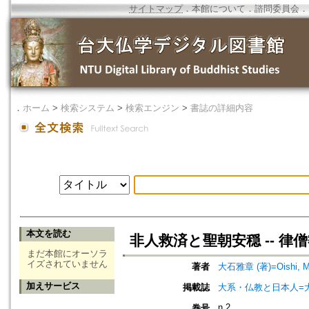
サイトマップ
．
本館について
．
諮問委員会
．
．
ホーム
>
検索システム
>
検索エンジン
>
書誌の詳細内容
本文を読む
非人救済と聖朝安穏 -- 律
まだ本館にオーソラ
イズされていません
著者
大石雅章 (著)=Oishi, Ma
加えサービス
掲載誌
大系・仏教と日本人=
n.2
巻号