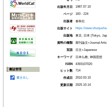
1987.07.10
出版年月日
183 - 224
ページ
出版者
春秋社
https://www.shunjusha.
出版サイト
出版地
東京, 日本 [Tokyo, Jap
資料の種類
期刊論文=Journal Artic
言語
日文=Japanese
キーワード
日本仏教; 神国思想
ISBN
4393107020
書誌管理
714
ヒット数
書き出し
2010.03.10
作成日
2025.10.14
更新日期