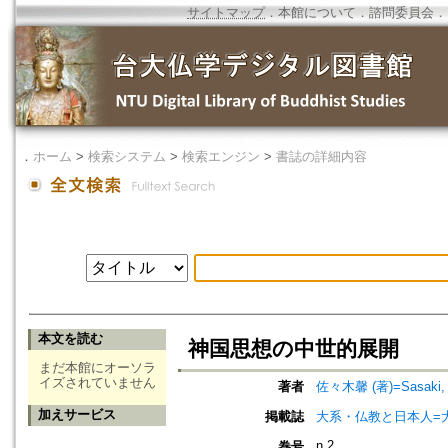
サイトマップ
．
本館について
．
諮問委員会
．
．
ホーム
>
検索システム
>
検索エンジン
>
書誌の詳細内容
本文を読む
神国思想の中世的展開
まだ本館にオーソラ
イズされていません
著者
佐々木馨 (著)=Sasaki, K
加えサービス
掲載誌
大系・仏教と日本人=
n.2
巻号