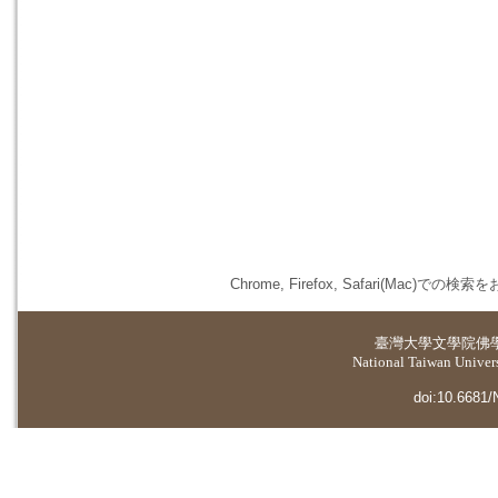
Chrome, Firefox, Safari(
臺灣大學
文學院佛
National Taiwan Universi
doi:10.6681