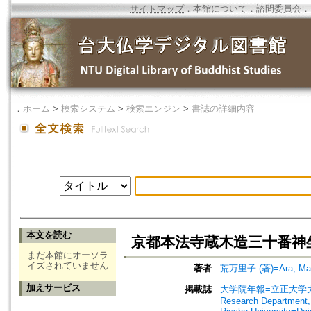
サイトマップ
．
本館について
．
諮問委員会
．
．
ホーム
>
検索システム
>
検索エンジン
>
書誌の詳細内容
本文を読む
京都本法寺蔵木造三十番神
まだ本館にオーソラ
イズされていません
著者
荒万里子 (著)=Ara, Mari
加えサービス
掲載誌
大学院年報=立正大学大学院年報=
Research Department, 