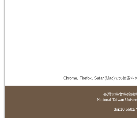
Chrome, Firefox, Safari(
臺灣大學
文學院佛
National Taiwan Universi
doi:10.6681