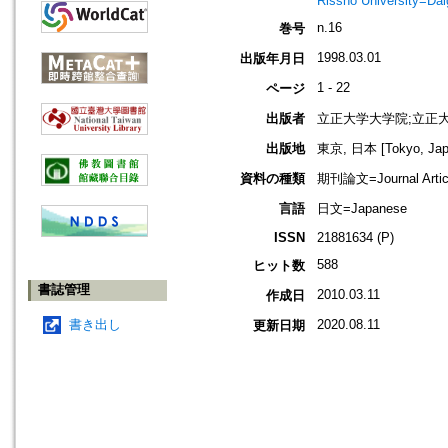
Rissho University=Da
n.16
巻号
1998.03.01
出版年月日
1 - 22
ページ
出版者
立正大学大学院;立正
出版地
東京, 日本 [Tokyo, Jap
資料の種類
期刊論文=Journal Artic
言語
日文=Japanese
ISSN
21881634 (P)
588
ヒット数
書誌管理
2010.03.11
作成日
書き出し
2020.08.11
更新日期