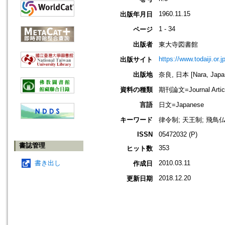
1960.11.15
出版年月日
1 - 34
ページ
出版者
東大寺図書館
https://www.todaiji.or.j
出版サイト
出版地
奈良, 日本 [Nara, Japa
資料の種類
期刊論文=Journal Artic
言語
日文=Japanese
キーワード
律令制; 天王制; 飛鳥
ISSN
05472032 (P)
書誌管理
353
ヒット数
書き出し
2010.03.11
作成日
2018.12.20
更新日期