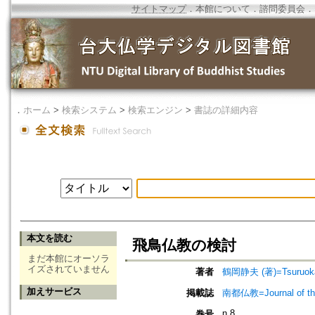
サイトマップ
．
本館について
．
諮問委員会
．
．
ホーム
>
検索システム
>
検索エンジン
>
書誌の詳細内容
本文を読む
飛鳥仏教の検討
まだ本館にオーソラ
イズされていません
著者
鶴岡静夫 (著)=Tsuruoka,
加えサービス
掲載誌
南都仏教=Journal of the 
n.8
巻号