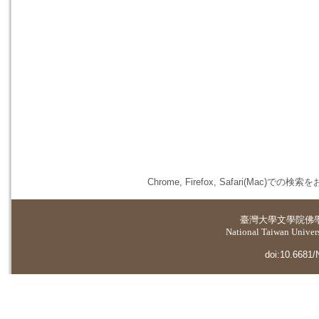
Chrome, Firefox, Safari(
臺灣大學
文學院佛
National Taiwan Universi
doi:10.6681