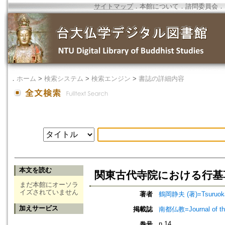
サイトマップ
．
本館について
．
諮問委員会
．
．
ホーム
>
検索システム
>
検索エンジン
>
書誌の詳細内容
本文を読む
関東古代寺院における行基
まだ本館にオーソラ
イズされていません
著者
鶴岡静夫 (著)=Tsuruoka,
加えサービス
掲載誌
南都仏教=Journal of the 
n.14
巻号