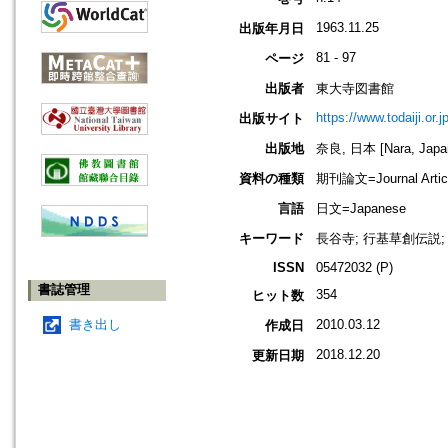
1963.11.25
出版年月日
81 - 97
ページ
出版者
東大寺図書館
https://www.todaiji.or.j
出版サイト
出版地
奈良, 日本 [Nara, Japa
資料の種類
期刊論文=Journal Artic
言語
日文=Japanese
キーワード
長谷寺; 行基草創伝説; 
ISSN
05472032 (P)
書誌管理
354
ヒット数
書き出し
2010.03.12
作成日
2018.12.20
更新日期