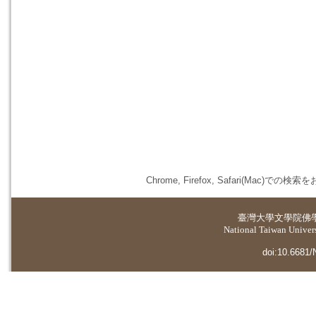
Chrome, Firefox, Safari(
臺灣大學
文學院佛
National Taiwan Universi
doi:10.6681