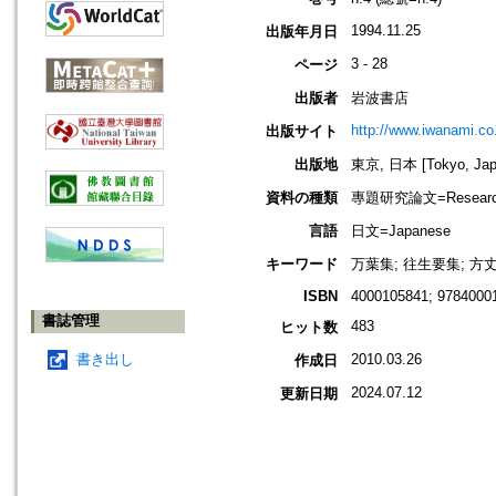
1994.11.25
出版年月日
3 - 28
ページ
出版者
岩波書店
http://www.iwanami.co.
出版サイト
出版地
東京, 日本 [Tokyo, Jap
資料の種類
專題研究論文=Research
言語
日文=Japanese
キーワード
万葉集; 往生要集; 方
ISBN
4000105841; 9784000
書誌管理
483
ヒット数
書き出し
2010.03.26
作成日
2024.07.12
更新日期