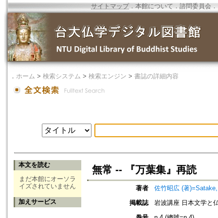
サイトマップ
．
本館について
．
諮問委員会
．
．
ホーム
>
検索システム
>
検索エンジン
>
書誌の詳細内容
本文を読む
無常 -- 『万葉集』再読
まだ本館にオーソラ
イズされていません
著者
佐竹昭広 (著)=Satake, Ak
加えサービス
掲載誌
岩波講座 日本文学と仏教
巻号
n.4 (總號=n.4)