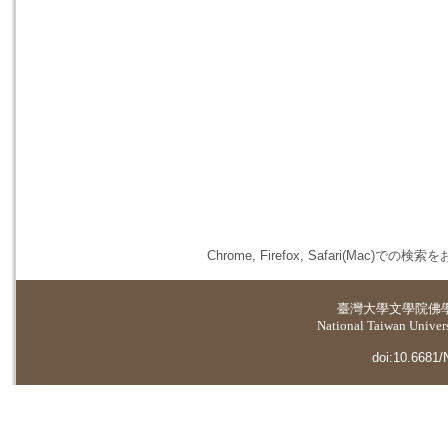
Chrome, Firefox, Safari(
臺灣大學
文學院佛
National Taiwan Universi
doi:10.6681