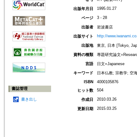
1995.01.27
出版年月日
3 - 28
ページ
出版者
岩波書店
http://www.iwanami.co.
出版サイト
出版地
東京, 日本 [Tokyo, Jap
資料の種類
專題研究論文=Research
言語
日文=Japanese
キーワード
日本仏教; 宗教学; 空
ISBN
4000105876
書誌管理
504
ヒット数
書き出し
2010.03.26
作成日
2015.03.25
更新日期