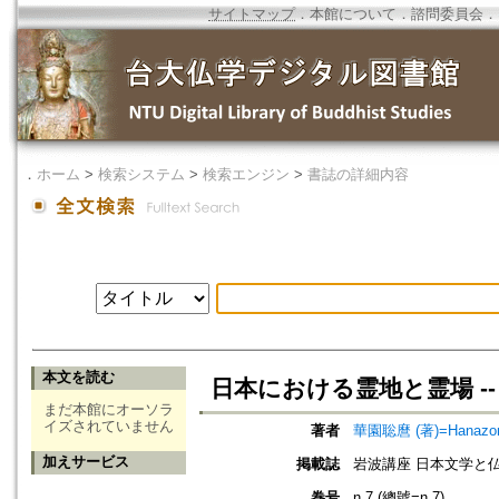
サイトマップ
．
本館について
．
諮問委員会
．
．
ホーム
>
検索システム
>
検索エンジン
>
書誌の詳細内容
本文を読む
日本における霊地と霊場 -
まだ本館にオーソラ
イズされていません
著者
華園聡麿 (著)=Hanazono,
加えサービス
掲載誌
岩波講座 日本文学と仏
巻号
n.7 (總號=n.7)