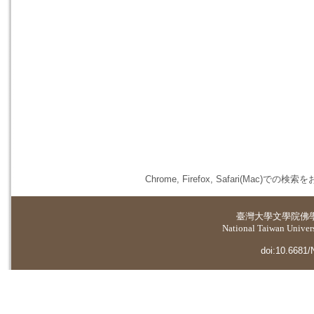
Chrome, Firefox, Safari(
臺灣大學
文學院佛
National Taiwan Universi
doi:10.6681