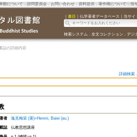
本館について
．
諮問委員会
．
お問い合わせ
．
資料提供
．
著作権について
．
当
｜
書目
｜
仏学著者データベース
｜
当サイ
検索システム
全文コレクション
デジ
．
．
書誌の詳細内容
詳細検索
教
著者
逸見梅栄 (著)=Henmi, Baiei (au.)
載誌
仏教思想講座
巻号
n.1 (總號=n.1)