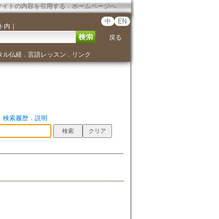
サイトの内容を引用する
．
ホームページへ
中
EN
ト内
｜
戻る
タル仏経
言語レッスン
リンク
．
．
．
検索履歴
．
説明