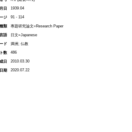
1939.04
月日
91 - 114
ージ
種類
專題研究論文=Research Paper
言語
日文=Japanese
ード
満洲; 仏教
486
ト数
2010.03.30
成日
2020.07.22
日期