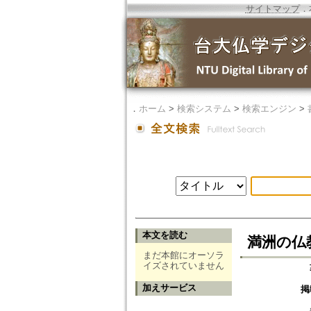
サイトマップ
．
．
ホーム
>
検索システム
>
検索エンジン
>
本文を読む
満洲の仏
まだ本館にオーソラ
イズされていません
加えサービス
掲