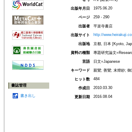
1975.06.20
出版年月日
259 - 290
ページ
出版者
平楽寺書店
http://www.heirakuji.co
出版サイト
出版地
京都, 日本 [Kyoto, Jap
資料の種類
專題研究論文=Research
言語
日文=Japanese
キーワード
親鸞; 善鸞; 末燈鈔; 
484
ヒット数
書誌管理
2010.03.30
作成日
書き出し
2016.08.04
更新日期