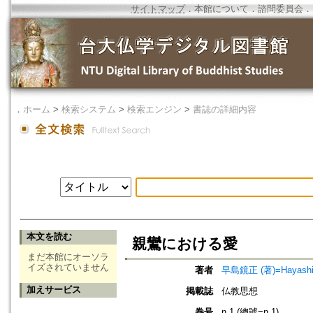
サイトマップ
．
本館について
．
諮問委員会
．
．
ホーム
>
検索システム
>
検索エンジン
>
書誌の詳細内容
本文を読む
親鸞における愛
まだ本館にオーソラ
イズされていません
著者
早島鏡正 (著)=Hayashima
加えサービス
掲載誌
仏教思想
巻号
n.1 (總號=n.1)