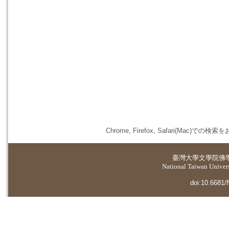
Chrome, Firefox, Safari(
臺灣大學
文學院佛
National Taiwan Universi
doi:10.6681