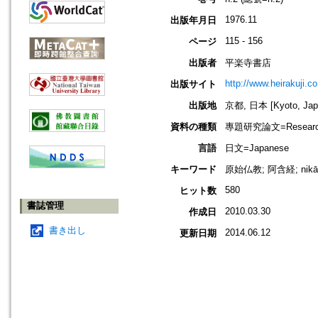
1976.11
出版年月日
115 - 156
ページ
出版者
平楽寺書店
http://www.heirakuji.co
出版サイト
出版地
京都, 日本 [Kyoto, Jap
資料の種類
專題研究論文=Research
言語
日文=Japanese
キーワード
原始仏教; 阿含経; nik
580
ヒット数
書誌管理
2010.03.30
作成日
書き出し
2014.06.12
更新日期