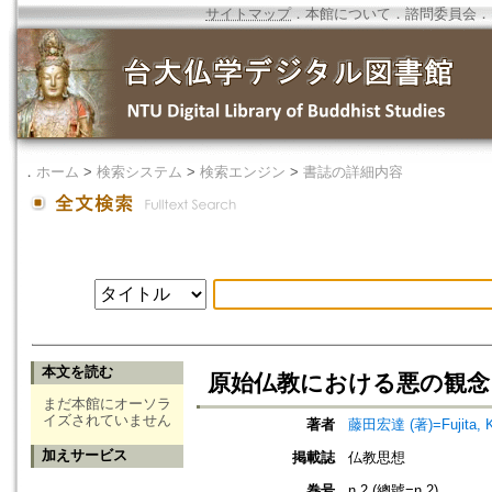
サイトマップ
．
本館について
．
諮問委員会
．
．
ホーム
>
検索システム
>
検索エンジン
>
書誌の詳細内容
本文を読む
原始仏教における悪の観念
まだ本館にオーソラ
イズされていません
著者
藤田宏達 (著)=Fujita, Ko
加えサービス
掲載誌
仏教思想
巻号
n.2 (總號=n.2)