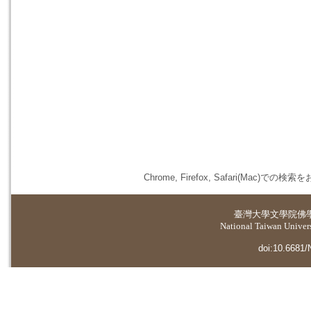
Chrome, Firefox, Safari(
臺灣大學
文學院佛
National Taiwan Universi
doi:10.6681