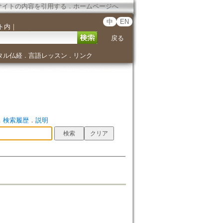
サイトの内容を引用する
．
ホームページへ
中
EN
ト内
｜
戻る
タル仏経
言語レッスン
リンク
．
．
．
検索履歴
．
説明