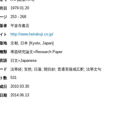
1979.01.20
月日
253 - 268
ージ
版者
平楽寺書店
http://www.heirakuji.co.jp/
イト
版地
京都, 日本 [Kyoto, Japan]
種類
專題研究論文=Research Paper
言語
日文=Japanese
ード
法華経; 安然; 日蓮; 開目鈔; 普通菩薩戒広釈; 法華文句
531
ト数
2010.03.30
成日
2014.06.13
日期