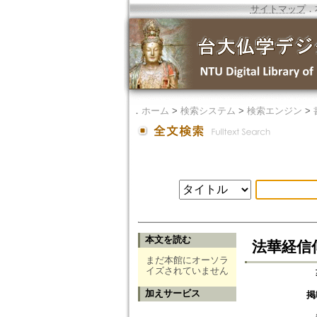
サイトマップ
．
．
ホーム
>
検索システム
>
検索エンジン
>
本文を読む
法華経信
まだ本館にオーソラ
イズされていません
加えサービス
掲