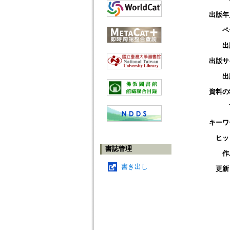
出版年
ペ
出
出版サ
出
資料の
キーワ
ヒッ
書誌管理
作
書き出し
更新