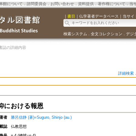
本館について
．
諮問委員会
．
お問い合わせ
．
資料提供
．
著作権について
．
当
｜
書目
｜
仏学著者データベース
｜
当サイ
検索システム
全文コレクション
デジ
．
．
書誌の詳細内容
詳細検索
仰における報恩
著者
勝呂信静 (著)=Suguro, Shinjo (au.)
載誌
仏教思想
巻号
n.4 (總號=n.4)