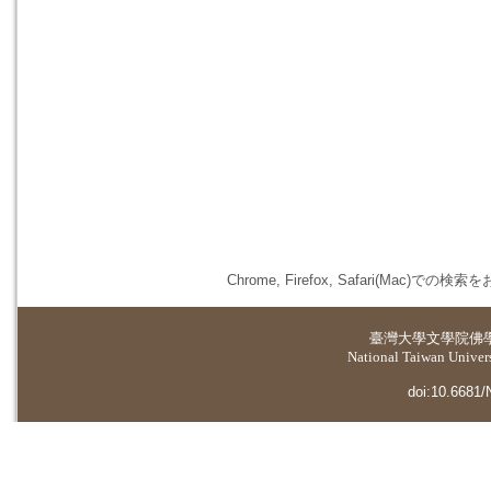
Chrome, Firefox, Safari(
臺灣大學
文學院佛
National Taiwan Universi
doi:10.6681