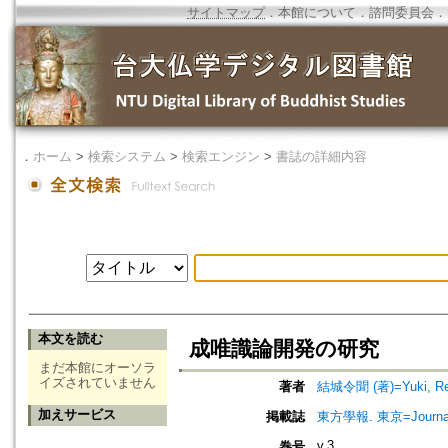
サイトマップ
．
本館について
．
諮問委員会
．
．
ホーム
>
検索システム
>
検索エンジン
>
書誌の詳細内容
本文を読む
成唯識論開発の研究
まだ本館にオーソラ
イズされていません
著者
結城令聞 (著)=Yuki, Rei
加えサービス
掲載誌
東方學報. 東京=Journal
v.3
巻号