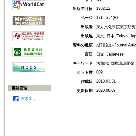
1932.12
出版年月日
171 - 254(R)
ページ
出版者
東方文化學院東京研究
出版地
東京, 日本 [Tokyo, Jap
資料の種類
期刊論文=Journal Artic
言語
日文=Japanese
キーワード
法相宗; 成唯識論開発
609
ヒット数
2010.03.31
作成日
書誌管理
2020.08.07
更新日期
書き出し