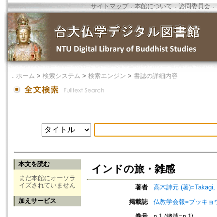
サイトマップ
．
本館について
．
諮問委員会
．
．
ホーム
>
検索システム
>
検索エンジン
>
書誌の詳細内容
本文を読む
インドの旅・雑感
まだ本館にオーソラ
イズされていません
著者
高木訷元 (著)=Takagi, S
加えサービス
掲載誌
仏教学会報=ブッキョ
巻号
n.1 (總號=n.1)