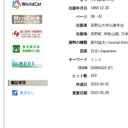
1968.12.20
出版年月日
39 - 42
ページ
出版者
高野山大学仏教学会
出版地
高野町, 和歌山縣, 日本 [K
資料の種類
期刊論文=Journal Artic
言語
日文=Japanese
キーワード
インド
ISSN
02866420 (P)
419
ヒット数
書誌管理
2010.04.02
作成日
書き出し
2022.05.09
更新日期