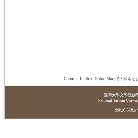
Chrome, Firefox, Safari(
臺灣大學
文學院佛
National Taiwan Universi
doi:10.6681