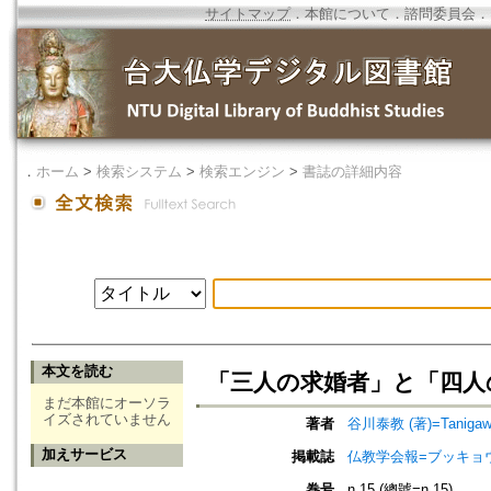
サイトマップ
．
本館について
．
諮問委員会
．
．
ホーム
>
検索システム
>
検索エンジン
>
書誌の詳細内容
本文を読む
「三人の求婚者」と「四人の
まだ本館にオーソラ
イズされていません
著者
谷川泰教 (著)=Tanigawa,
加えサービス
掲載誌
仏教学会報=ブッキョ
巻号
n.15 (總號=n.15)