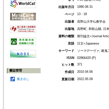
1990.08.31
出版年月日
13 - 18
ページ
出版者
高野山大学仏教学会
出版地
高野町, 和歌山縣, 日本 [K
資料の種類
期刊論文=Journal Artic
言語
日文=Japanese
キーワード
ソーマデーヴァ; 屍鬼
ISSN
02866420 (P)
371
ヒット数
書誌管理
2010.04.06
作成日
書き出し
2022.05.09
更新日期