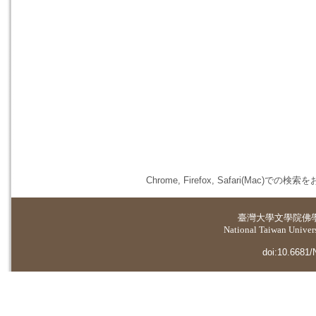
Chrome, Firefox, Safari(
臺灣大學
文學院佛
National Taiwan Universi
doi:10.6681