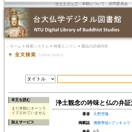
サイトマップ
．
本館について
．
諮問委員会
．
．
ホーム
>
検索システム
>
検索エンジン
>
書誌の詳細内容
本文を読む
浄土観念の吟味と仏の弁証法
まだ本館にオーソラ
イズされていません
著者
久野芳隆
加えサービス
掲載誌
佛教學徒=ブッキョウ
n.5
巻号