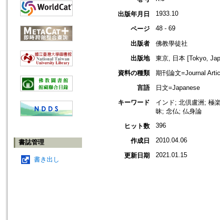
1933.10
出版年月日
48 - 69
ページ
出版者
佛教學徒社
出版地
東京, 日本 [Tokyo, Jap
資料の種類
期刊論文=Journal Artic
言語
日文=Japanese
キーワード
インド; 北倶盧洲; 極楽
昧; 念仏; 仏身論
396
ヒット数
2010.04.06
作成日
書誌管理
2021.01.15
更新日期
書き出し