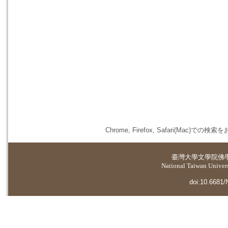
Chrome, Firefox, Safari(
臺灣大學
文學院佛
National Taiwan Universi
doi:10.6681