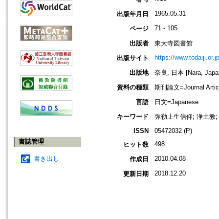
1965.05.31
出版年月日
71 - 105
ページ
出版者
東大寺図書館
https://www.todaiji.or.j
出版サイト
出版地
奈良, 日本 [Nara, Japa
資料の種類
期刊論文=Journal Artic
言語
日文=Japanese
キーワード
弥勒上生信仰; 浄土教;
ISSN
05472032 (P)
書誌管理
498
ヒット数
書き出し
2010.04.08
作成日
2018.12.20
更新日期