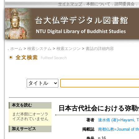
サイトマップ
．
本館について
．
諮問委員会
．
．
ホーム
>
検索システム
>
検索エンジン
>
書誌の詳細内容
本文を読む
日本古代社会における弥勒
まだ本館にオーソラ
イズされていません
著者
速水侑 (著)=Hayami, Ta
加えサービス
掲載誌
南都仏教=Journal of the 
n.16
巻号