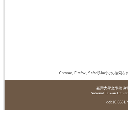
Chrome, Firefox, Safari(
臺灣大學
文學院佛
National Taiwan Universi
doi:10.6681