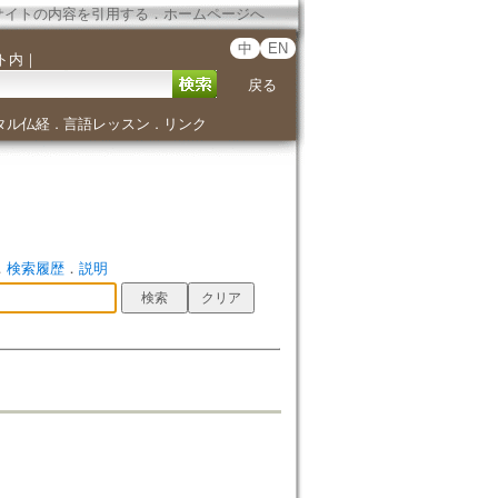
サイトの内容を引用する
．
ホームページへ
中
EN
ト内
｜
戻る
タル仏経
言語レッスン
リンク
．
．
．
検索履歴
．
説明