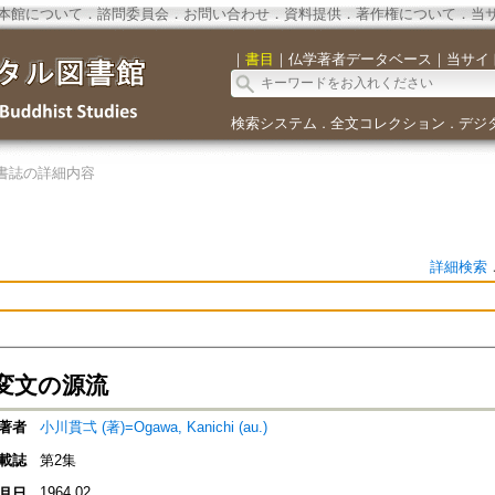
本館について
．
諮問委員会
．
お問い合わせ
．
資料提供
．
著作権について
．
当
｜
書目
｜
仏学著者データベース
｜
当サイ
検索システム
全文コレクション
デジ
．
．
書誌の詳細内容
詳細検索
変文の源流
著者
小川貫弌 (著)=Ogawa, Kanichi (au.)
載誌
第2集
1964.02
月日