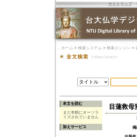
サイトマップ
．
．
ホーム
>
検索システム
>
検索エンジン
>
本文を読む
目蓮救母
まだ本館にオーソラ
イズされていません
加えサービス
掲
出版年