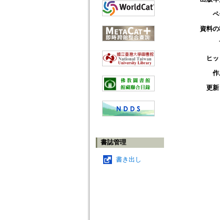
ペ
資料の
ヒッ
作
更新
書誌管理
書き出し