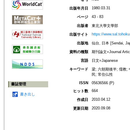
1980.03.31
出版年月日
43 - 83
ページ
出版者
東北大學文學部
https://www.sal.tohoku.
出版サイト
出版地
仙台, 日本 [Sendai, Ja
資料の種類
期刊論文=Journal Artic
言語
日文=Japanese
キーワード
梁; 六朝期後半; 儒教;
民; 常住仏性
ISSN
05636566 (P)
書誌管理
664
ヒット数
書き出し
2010.04.12
作成日
2020.09.08
更新日期