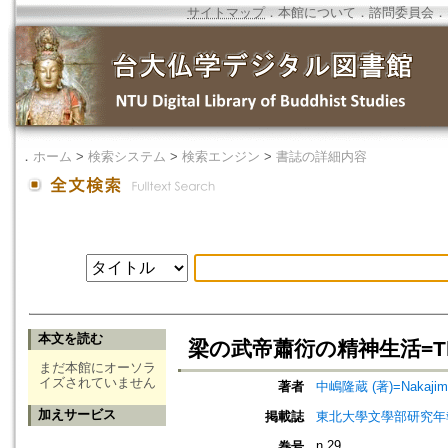
サイトマップ
．
本館について
．
諮問委員会
．
．
ホーム
>
検索システム
>
検索エンジン
>
書誌の詳細内容
本文を読む
梁の武帝蕭衍の精神生活=The Prog
まだ本館にオーソラ
イズされていません
著者
中嶋隆蔵 (著)=Nakajima,
加えサービス
掲載誌
東北大學文學部研究年
n.29
巻号