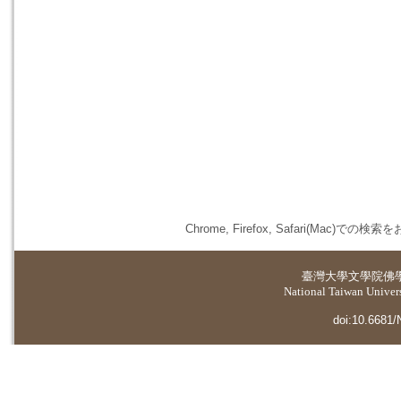
Chrome, Firefox, Safari(
臺灣大學
文學院佛
National Taiwan Universi
doi:10.6681