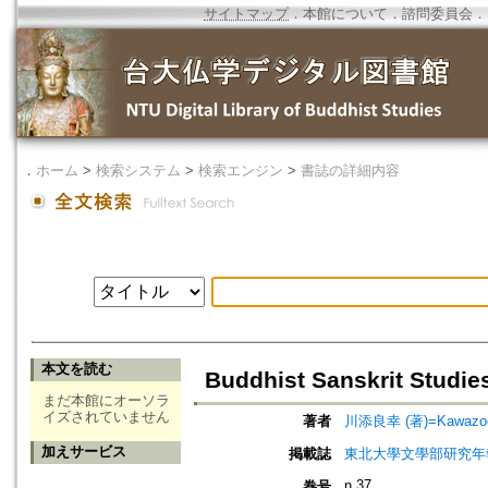
サイトマップ
．
本館について
．
諮問委員会
．
．
ホーム
>
検索システム
>
検索エンジン
>
書誌の詳細内容
本文を読む
Buddhist Sanskrit Studie
まだ本館にオーソラ
イズされていません
著者
川添良幸 (著)=Kawazoe, 
加えサービス
掲載誌
東北大學文學部研究年
n.37
巻号