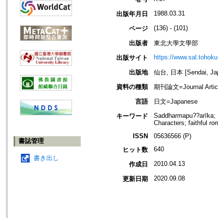
1988.03.31
出版年月日
(136) - (101)
ページ
出版者
東北大學文學部
https://www.sal.tohoku.
出版サイト
出版地
仙台, 日本 [Sendai, Ja
資料の種類
期刊論文=Journal Artic
言語
日文=Japanese
Saddharmapu??arīka; B
キーワード
Characters; faithful r
ISSN
05636566 (P)
書誌管理
640
ヒット数
書き出し
2010.04.13
作成日
2020.09.08
更新日期