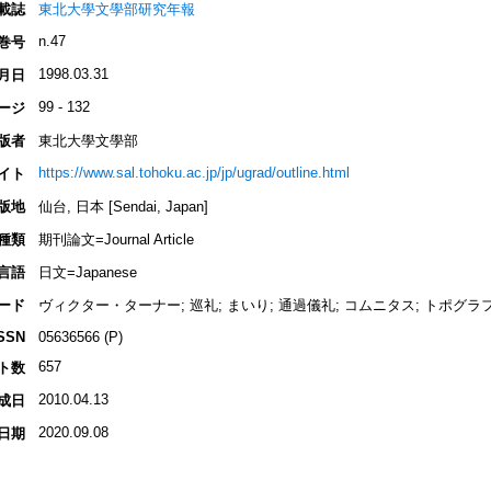
載誌
東北大學文學部研究年報
n.47
巻号
1998.03.31
月日
99 - 132
ージ
版者
東北大學文學部
https://www.sal.tohoku.ac.jp/jp/ugrad/outline.html
イト
版地
仙台, 日本 [Sendai, Japan]
種類
期刊論文=Journal Article
言語
日文=Japanese
ード
ヴィクター・ターナー; 巡礼; まいり; 通過儀礼; コムニタス; トポグラフィ
SSN
05636566 (P)
657
ト数
2010.04.13
成日
2020.09.08
日期