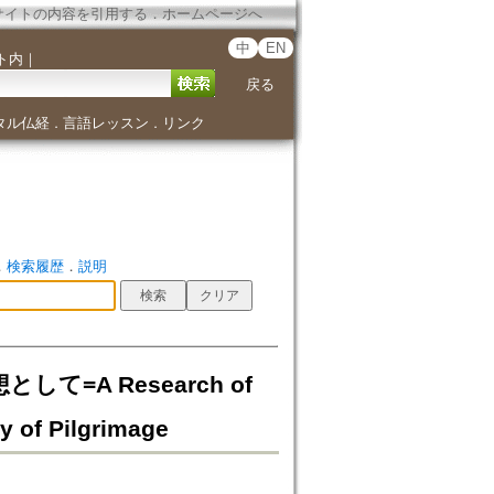
サイトの内容を引用する
．
ホームページへ
中
EN
ト内
｜
戻る
タル仏経
言語レッスン
リンク
．
．
．
検索履歴
．
説明
=A Research of
y of Pilgrimage