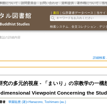
本館について
．
諮問委員会
．
お問い合わせ
．
資料提供
．
著作権について
．
当
｜
書目
｜
仏学著者データベース
｜
当サイ
検索システム
全文コレクション
デジ
．
．
書誌の詳細内容
詳細検索
究の多元的視座 - 「まいり」の宗教学の一構想として
i-dimensional Viewpoint Concerning the Stud
著者
華園聡麿 (著)=Hanazono, Toshimaro (au.)