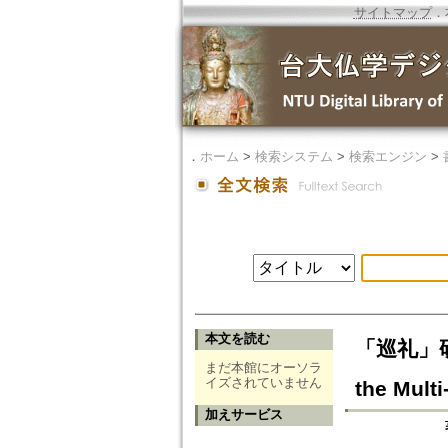
サイトマップ
．
．
ホーム
>
検索システム
>
検索エンジン
>
本文を読む
「巡礼」研
まだ本館にオーソラ
イズされていません
the Mult
加えサービス