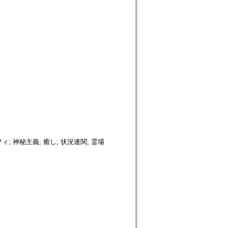
; 神秘主義; 癒し; 状況連関; 霊場