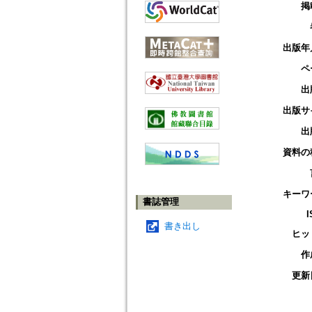
掲
出版年
ペ
出
出版サ
出
資料の
キーワ
書誌管理
I
書き出し
ヒッ
作
更新