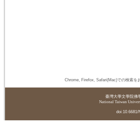
Chrome, Firefox, Safari(
臺灣大學
文學院佛
National Taiwan Universi
doi:10.6681