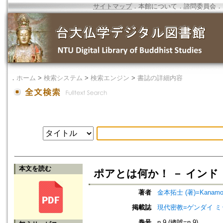
サイトマップ
．
本館について
．
諮問委員会
．
．
ホーム
>
検索システム
>
検索エンジン
>
書誌の詳細内容
本文を読む
ポアとは何か！ － インド
著者
金本拓士 (著)=Kanamoto,
掲載誌
現代密教=ゲンダイ 
巻号
n.9 (總號=n.9)