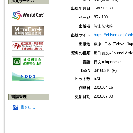
加えサービス
1997.03.30
出版年月日
85 - 100
ページ
出版者
智山伝法院
https://chisan.or.jp/sh
出版サイト
出版地
東京, 日本 [Tokyo, Jap
資料の種類
期刊論文=Journal Artic
言語
日文=Japanese
ISSN
09160310 (P)
523
ヒット数
2010.04.16
作成日
2018.07.03
書誌管理
更新日期
書き出し