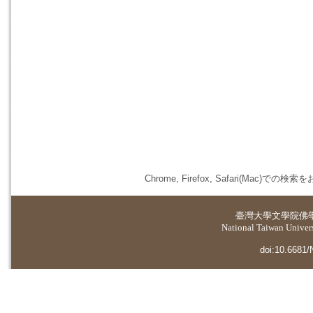
Chrome, Firefox, Safari(
臺灣大學
文學院佛
National Taiwan Universi
doi:10.6681