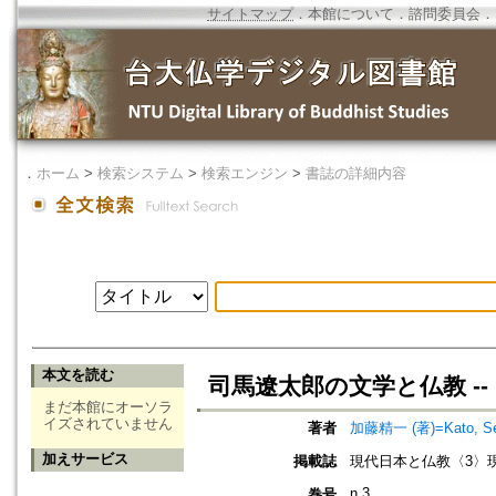
サイトマップ
．
本館について
．
諮問委員会
．
．
ホーム
>
検索システム
>
検索エンジン
>
書誌の詳細内容
本文を読む
司馬遼太郎の文学と仏教 -
まだ本館にオーソラ
イズされていません
著者
加藤精一 (著)=Kato, Seii
加えサービス
掲載誌
現代日本と仏教〈3〉
n.3
巻号