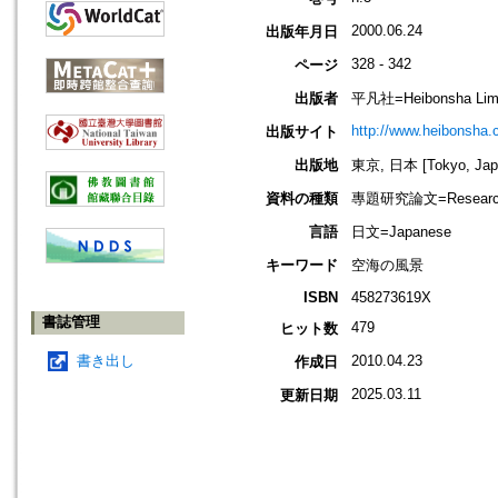
2000.06.24
出版年月日
328 - 342
ページ
出版者
平凡社=Heibonsha Limit
http://www.heibonsha.c
出版サイト
出版地
東京, 日本 [Tokyo, Jap
資料の種類
專題研究論文=Research
言語
日文=Japanese
キーワード
空海の風景
ISBN
458273619X
書誌管理
479
ヒット数
書き出し
2010.04.23
作成日
2025.03.11
更新日期