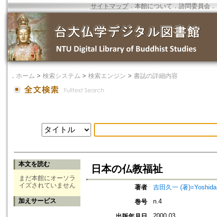
サイトマップ
．
本館について
．
諮問委員会
．
．
ホーム
>
検索システム
>
検索エンジン
>
書誌の詳細内容
本文を読む
日本の仏教福祉
まだ本館にオーソラ
イズされていません
著者
吉田久一 (著)=Yoshida, K
加えサービス
n.4
巻号
2000.03
出版年月日