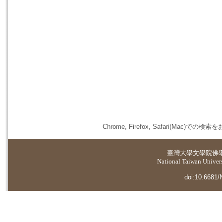
Chrome, Firefox, Safari(
臺灣大學
文學院佛
National Taiwan Universi
doi:10.6681