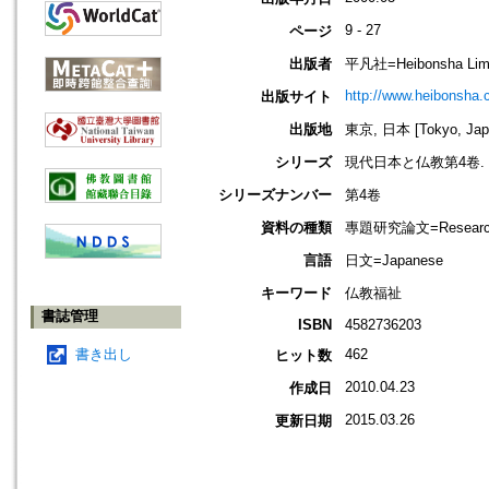
9 - 27
ページ
出版者
平凡社=Heibonsha Limit
http://www.heibonsha.c
出版サイト
出版地
東京, 日本 [Tokyo, Jap
シリーズ
現代日本と仏教第4卷.
シリーズナンバー
第4卷
資料の種類
專題研究論文=Research
言語
日文=Japanese
キーワード
仏教福祉
書誌管理
ISBN
4582736203
書き出し
462
ヒット数
2010.04.23
作成日
2015.03.26
更新日期