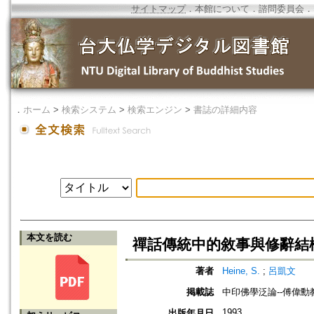
サイトマップ
．
本館について
．
諮問委員会
．
．
ホーム
>
検索システム
>
検索エンジン
>
書誌の詳細内容
本文を読む
禪話傳統中的敘事與修辭結
著者
Heine, S.
;
呂凱文
掲載誌
中印佛學泛論--傅偉
1993
出版年月日