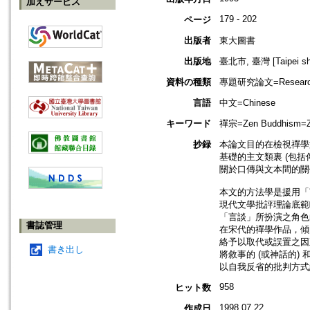
加えサービス
179 - 202
ページ
出版者
東大圖書
出版地
臺北市, 臺灣 [Taipei shi
資料の種類
專題研究論文=Research
言語
中文=Chinese
キーワード
禪宗=Zen Buddhism=
抄録
本論文目的在檢視禪學
基礎的主文類裏 (包
關於口傳與文本間的關
本文的方法學是援用「
現代文學批評理論底範
「言談」所扮演之角色
書誌管理
在宋代的禪學作品，傾
絡予以取代或誤置之因
書き出し
將敘事的 (或神話的) 
以自我反省的批判方式
958
ヒット数
1998.07.22
作成日