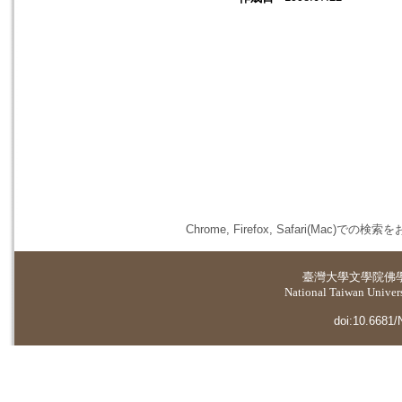
Chrome, Firefox, Safari(
臺灣大學
文學院佛
National Taiwan Universi
doi:10.6681