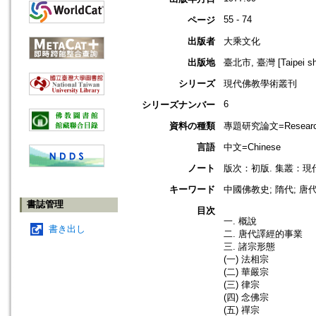
55 - 74
ページ
出版者
大乘文化
出版地
臺北市, 臺灣 [Taipei shi
シリーズ
現代佛教學術叢刊
6
シリーズナンバー
資料の種類
專題研究論文=Research
言語
中文=Chinese
ノート
版次：初版. 集叢：現代佛
キーワード
中國佛教史; 隋代; 唐
書誌管理
目次
一. 概說
書き出し
二. 唐代譯經的事業
三. 諸宗形態
(一) 法相宗
(二) 華嚴宗
(三) 律宗
(四) 念佛宗
(五) 禪宗