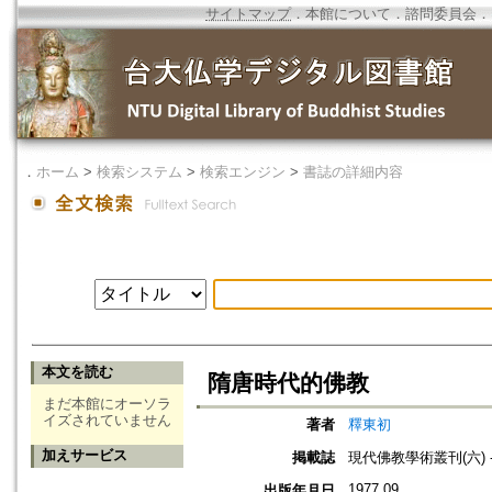
サイトマップ
．
本館について
．
諮問委員会
．
．
ホーム
>
検索システム
>
検索エンジン
>
書誌の詳細内容
本文を読む
隋唐時代的佛教
まだ本館にオーソラ
イズされていません
著者
釋東初
加えサービス
掲載誌
現代佛教學術叢刊(六) -
1977.09
出版年月日