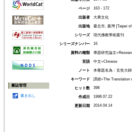
163 - 172
ページ
出版者
大乘文化
出版地
臺北市, 臺灣 [Taipei shi
シリーズ
現代佛教學術叢刊
16
シリーズナンバー
資料の種類
專題研究論文=Research
言語
中文=Chinese
ノート
本冊題名為：玄奘大師研
キーワード
譯經=The Translation 
書誌管理
398
ヒット数
書き出し
1998.07.22
作成日
2014.04.14
更新日期