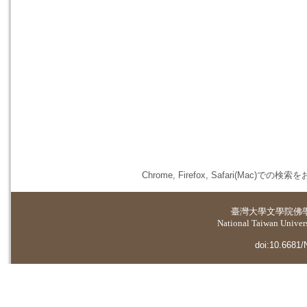
Chrome, Firefox, Safari(
臺灣大學
文學院佛
National Taiwan Universi
doi:10.6681