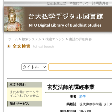
サイトマップ
．
本館について
．
諮問委員会
．
．
ホーム
>
検索システム
>
検索エンジン
>
書誌の詳細内容
本文を読む
玄奘法師的譯經事業
まだ本館にオーソラ
イズされていません
著者
游俠
加えサービス
掲載誌
現代佛教學術叢刊(十六)
1977.08
出版年月日