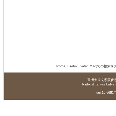
Chrome, Firefox, Safari(
臺灣大學
文學院佛
National Taiwan Universi
doi:10.6681