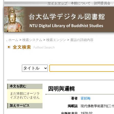
サイトマップ
．
本館について
．
諮問委員会
．
．
ホーム
>
検索システム
>
検索エンジン
>
書誌の詳細内容
本文を読む
因明與邏輯
まだ本館にオーソラ
イズされていません
著者
霍韜晦
加えサービス
掲載誌
現代佛教學術叢刊(二十一
1978.02
出版年月日