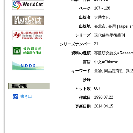
107 - 128
ページ
出版者
大乘文化
出版地
臺北市, 臺灣 [Taipei shi
シリーズ
現代佛教學術叢刊
21
シリーズナンバー
資料の種類
專題研究論文=Research
言語
中文=Chinese
キーワード
量論; 同品定有性; 異
抄録
書誌管理
607
ヒット数
書き出し
1998.07.22
作成日
2014.04.15
更新日期