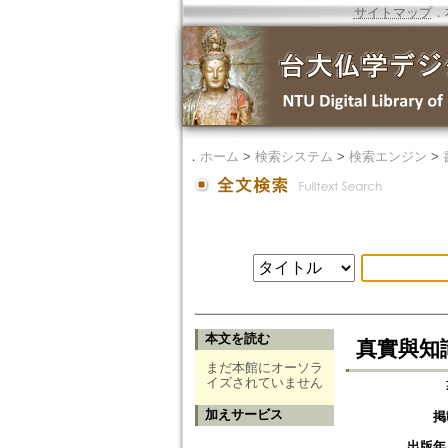
サイトマップ
．
．
ホーム
>
検索システム
>
検索エンジン
>
本文を読む
真實與知
まだ本館にオーソラ
イズされていません
加えサービス
掲
出版年