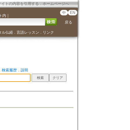
サイトの内容を引用する
．
ホームページへ
中
EN
ト内
｜
戻る
タル仏経
言語レッスン
リンク
．
．
．
検索履歴
．
説明