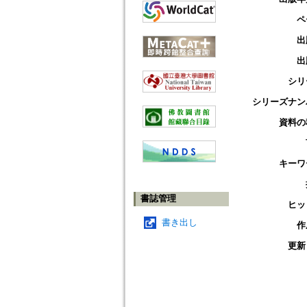
ペ
出
出
シリ
シリーズナン
資料の
キーワ
書誌管理
ヒッ
書き出し
作
更新