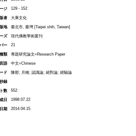
129 - 152
ージ
版者
大乘文化
版地
臺北市, 臺灣 [Taipei shih, Taiwan]
ーズ
現代佛教學術叢刊
21
バー
種類
專題研究論文=Research Paper
言語
中文=Chinese
ード
陳那; 月稱; 認識論; 絕對論; 經驗論
抄録
552
ト数
1998.07.22
成日
2014.04.15
日期