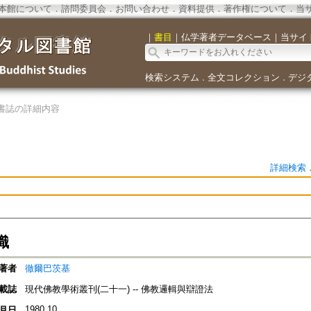
本館について
．
諮問委員会
．
お問い合わせ
．
資料提供
．
著作権について
．
当
｜
書目
｜
仏学著者データベース
｜
当サイ
検索システム
全文コレクション
デジ
．
．
書誌の詳細内容
詳細検索
識
著者
徹爾巴茨基
載誌
現代佛教學術叢刊(二十一) -- 佛教邏輯與辯證法
1980.10
月日