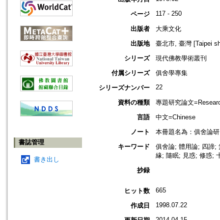
117 - 250
ページ
出版者
大乘文化
出版地
臺北市, 臺灣 [Taipei shi
シリーズ
現代佛教學術叢刊
付属シリーズ
俱舍學專集
22
シリーズナンバー
資料の種類
專題研究論文=Research
言語
中文=Chinese
ノート
本冊題名為：俱舍論研究
書誌管理
キーワード
俱舍論; 體用論; 四諦; 
緣; 隨眠; 見惑; 修惑
書き出し
抄録
665
ヒット数
1998.07.22
作成日
2014.04.15