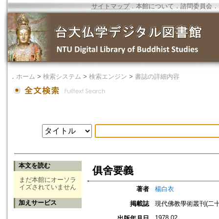
サイトマップ
．
本館について
．
諮問委員会
．
．
ホーム
>
検索システム
>
検索エンジン
>
書誌の詳細内容
本文を読む
俱舍要義
まだ本館にオーソラ
イズされていません
著者
楊白衣
加えサービス
掲載誌
現代佛教學術叢刊(二十二
1978.02
出版年月日