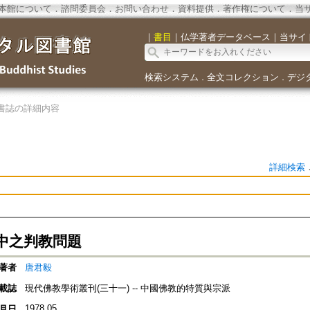
本館について
．
諮問委員会
．
お問い合わせ
．
資料提供
．
著作権について
．
当
｜
書目
｜
仏学著者データベース
｜
当サイ
検索システム
全文コレクション
デジ
．
．
書誌の詳細内容
詳細検索
中之判教問題
著者
唐君毅
載誌
現代佛教學術叢刊(三十一) -- 中國佛教的特質與宗派
1978.05
月日