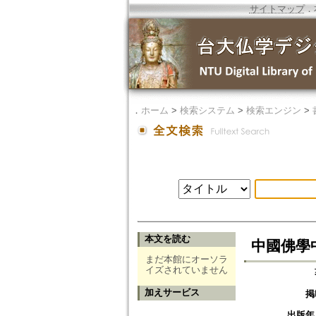
サイトマップ
．
．
ホーム
>
検索システム
>
検索エンジン
>
本文を読む
中國佛學
まだ本館にオーソラ
イズされていません
加えサービス
掲
出版年