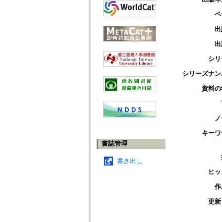
ペ
出
出
シリ
シリーズナン
資料の
ノ
キーワ
書誌管理
書き出し
ヒッ
作
更新