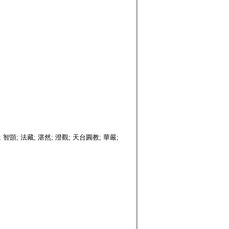
; 吉藏; 智顗; 法藏; 湛然; 澄觀; 天台圓教; 華嚴;