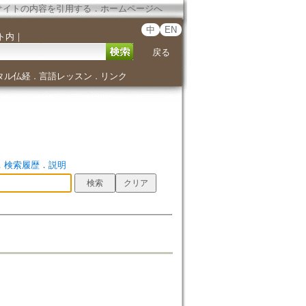
サイトの内容を引用する
．
ホームページへ
中
EN
ト内
｜
戻る
タル仏経
言語レッスン
リンク
．
．
．
検索履歴
．
説明