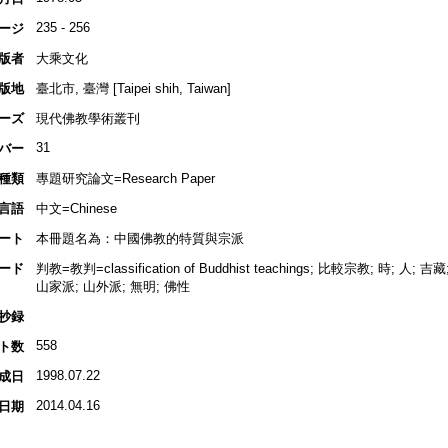
235 - 256
ージ
版者
大乘文化
版地
臺北市, 臺灣 [Taipei shih, Taiwan]
ーズ
現代佛教學術叢刊
31
バー
種類
專題研究論文=Research Paper
言語
中文=Chinese
ート
本冊題名為：中國佛教的特質與宗派
ード
判教=教判=classification of Buddhist teachings; 比較宗教; 時; 人
山家派; 山外派; 無明; 佛性
抄録
558
ト数
1998.07.22
成日
2014.04.16
日期