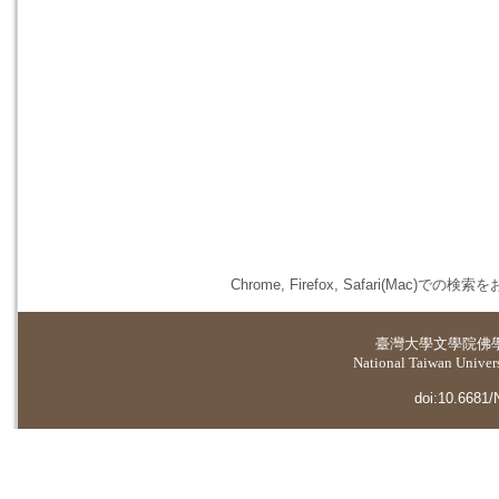
Chrome, Firefox, Safari(
臺灣大學
文學院佛
National Taiwan Universi
doi:10.6681