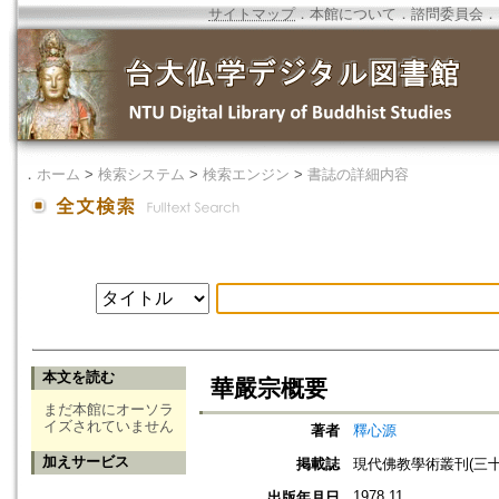
サイトマップ
．
本館について
．
諮問委員会
．
．
ホーム
>
検索システム
>
検索エンジン
>
書誌の詳細内容
本文を読む
華嚴宗概要
まだ本館にオーソラ
イズされていません
著者
釋心源
加えサービス
掲載誌
現代佛教學術叢刊(三十二
1978.11
出版年月日