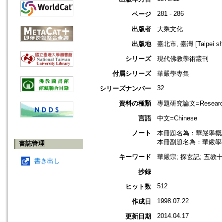
281 - 286
ページ
出版者
大乘文化
出版地
臺北市, 臺灣 [Taipei shi
シリーズ
現代佛教學術叢刊
付属シリーズ
華嚴學專集
32
シリーズナンバー
資料の種類
專題研究論文=Research
言語
中文=Chinese
ノート
本冊題名為：華嚴學概
本冊副題名為：華嚴學
書誌管理
キーワード
華嚴宗; 探玄記; 五教十
書き出し
抄録
512
ヒット数
1998.07.22
作成日
2014.04.17
更新日期