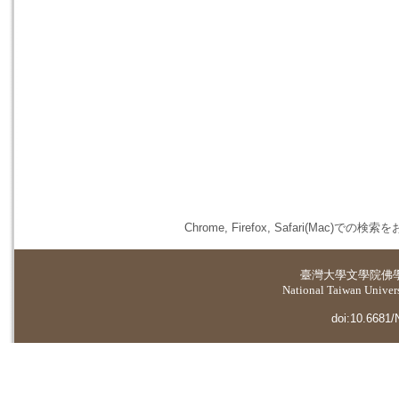
Chrome, Firefox, Safari(
臺灣大學
文學院佛
National Taiwan Universi
doi:10.6681