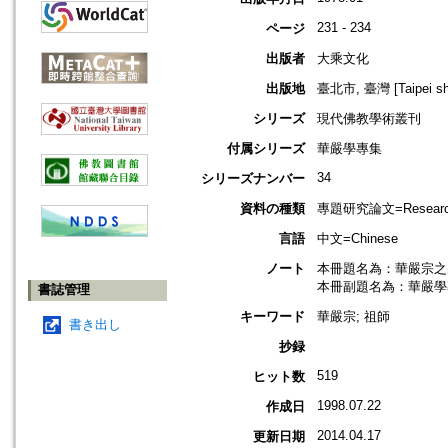
231 - 234
ページ
出版者
大乘文化
出版地
臺北市, 臺灣 [Taipei shi
シリーズ
現代佛教學術叢刊
付属シリーズ
華嚴學專集
34
シリーズナンバー
資料の種類
專題研究論文=Research
言語
中文=Chinese
ノート
本冊題名為：華嚴宗之
本冊副題名為：華嚴學
書誌管理
キーワード
華嚴宗; 祖師
書き出し
抄録
519
ヒット数
1998.07.22
作成日
2014.04.17
更新日期