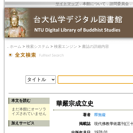
サイトマップ
．
本館について
．
諮問委員会
．
．
ホーム
>
検索システム
>
検索エンジン
>
書誌の詳細内容
本文を読む
華嚴宗成立史
まだ本館にオーソラ
イズされていません
著者
釋無礙
加えサービス
掲載誌
現代佛教學術叢刊(三十
1978.01
出版年月日