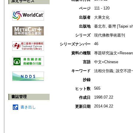
加えサービス
111 - 120
ページ
出版者
大乘文化
出版地
臺北市, 臺灣 [Taipei shi
シリーズ
現代佛教學術叢刊
46
シリーズナンバー
資料の種類
專題研究論文=Research
言語
中文=Chinese
キーワード
法相分別義; 說空不證
抄録
565
ヒット数
書誌管理
1998.07.22
作成日
2014.04.22
更新日期
書き出し