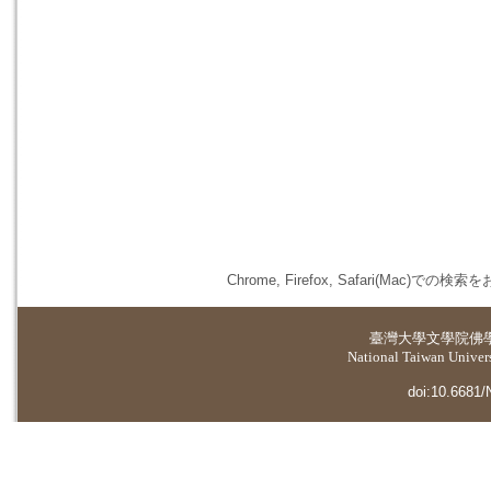
Chrome, Firefox, Safari(
臺灣大學
文學院佛
National Taiwan Universi
doi:10.6681