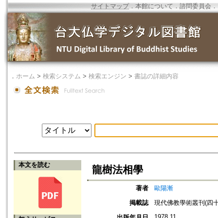
サイトマップ
．
本館について
．
諮問委員会
．
．
ホーム
>
検索システム
>
検索エンジン
>
書誌の詳細内容
本文を読む
龍樹法相學
著者
歐陽漸
掲載誌
現代佛教學術叢刊(四十六
1978.11
出版年月日