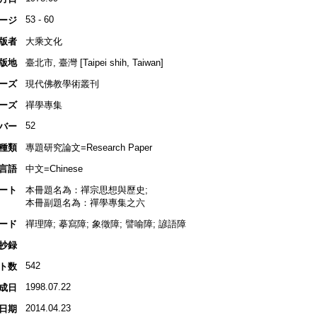
53 - 60
ージ
版者
大乘文化
版地
臺北市, 臺灣 [Taipei shih, Taiwan]
ーズ
現代佛教學術叢刊
ーズ
禪學專集
52
バー
種類
專題研究論文=Research Paper
言語
中文=Chinese
ート
本冊題名為：禪宗思想與歷史;
本冊副題名為：禪學專集之六
ード
禪理障; 摹寫障; 象徵障; 譬喻障; 諺語障
抄録
542
ト数
1998.07.22
成日
2014.04.23
日期