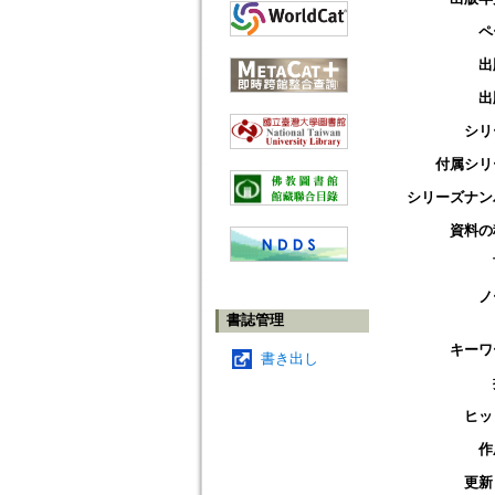
ペ
出
出
シリ
付属シリ
シリーズナン
資料の
ノ
書誌管理
キーワ
書き出し
ヒッ
作
更新