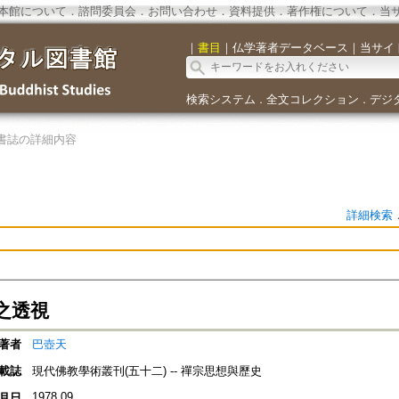
本館について
．
諮問委員会
．
お問い合わせ
．
資料提供
．
著作権について
．
当
｜
書目
｜
仏学著者データベース
｜
当サイ
検索システム
全文コレクション
デジ
．
．
書誌の詳細内容
詳細検索
之透視
著者
巴壺天
載誌
現代佛教學術叢刊(五十二) -- 禪宗思想與歷史
1978.09
月日