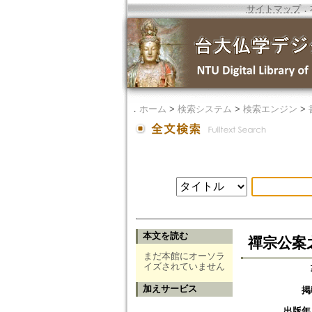
サイトマップ
．
．
ホーム
>
検索システム
>
検索エンジン
>
本文を読む
禪宗公案
まだ本館にオーソラ
イズされていません
加えサービス
掲
出版年