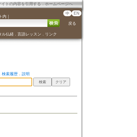
サイトの内容を引用する
．
ホームページへ
中
EN
ト内
｜
戻る
タル仏経
言語レッスン
リンク
．
．
．
検索履歴
．
説明