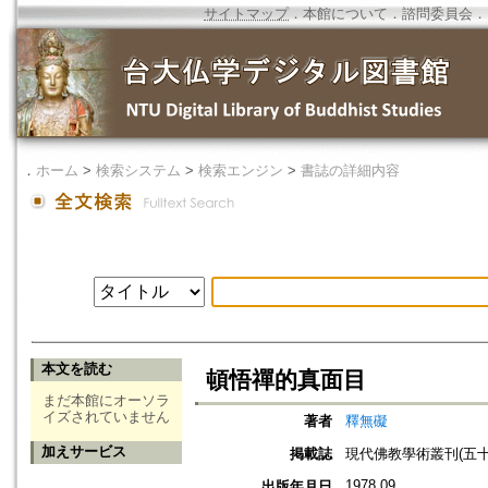
サイトマップ
．
本館について
．
諮問委員会
．
．
ホーム
>
検索システム
>
検索エンジン
>
書誌の詳細内容
本文を読む
頓悟禪的真面目
まだ本館にオーソラ
イズされていません
著者
釋無礙
加えサービス
掲載誌
現代佛教學術叢刊(五十二
1978.09
出版年月日