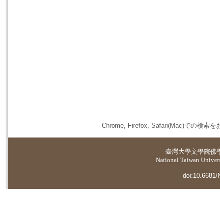
Chrome, Firefox, Safari(
臺灣大學
文學院佛
National Taiwan Universi
doi:10.6681