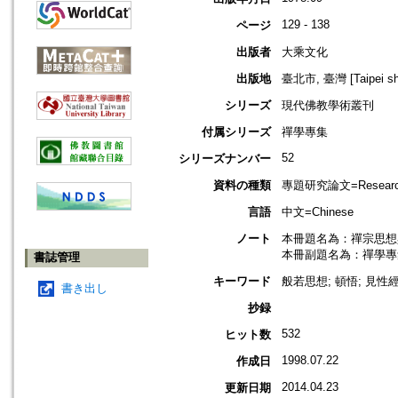
129 - 138
ページ
出版者
大乘文化
出版地
臺北市, 臺灣 [Taipei shi
シリーズ
現代佛教學術叢刊
付属シリーズ
禪學專集
52
シリーズナンバー
資料の種類
專題研究論文=Research
言語
中文=Chinese
ノート
本冊題名為：禪宗思想
本冊副題名為：禪學專
書誌管理
キーワード
般若思想; 頓悟; 見性經
書き出し
抄録
532
ヒット数
1998.07.22
作成日
2014.04.23
更新日期