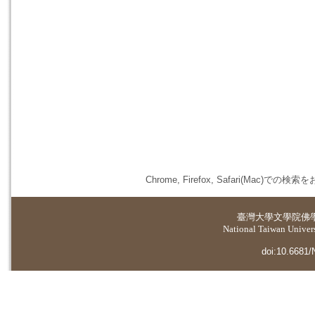
Chrome, Firefox, Safari(
臺灣大學
文學院佛
National Taiwan Universi
doi:10.6681