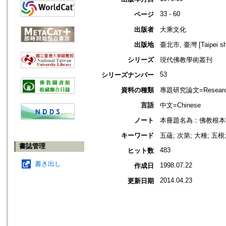
33 - 60
ページ
出版者
大乘文化
出版地
臺北市, 臺灣 [Taipei shi
シリーズ
現代佛教學術叢刊
53
シリーズナンバー
資料の種類
專題研究論文=Research
言語
中文=Chinese
ノート
本冊題名為：佛教根本問
キーワード
五蘊; 次第; 大種; 五
書誌管理
483
ヒット数
書き出し
1998.07.22
作成日
2014.04.23
更新日期