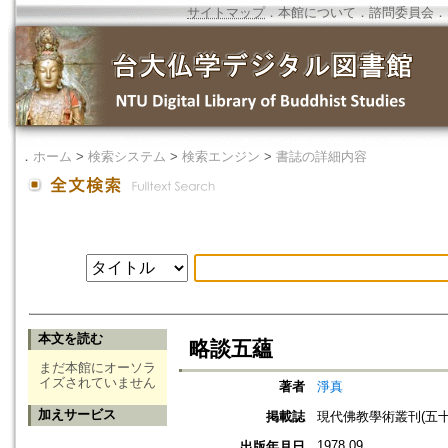
サイトマップ
．
本館について
．
諮問委員会
．
．
ホーム
>
検索システム
>
検索エンジン
>
書誌の詳細内容
本文を読む
略談五蘊
まだ本館にオーソラ
イズされていません
著者
淨真
加えサービス
掲載誌
現代佛教學術叢刊(五十三
1978.09
出版年月日