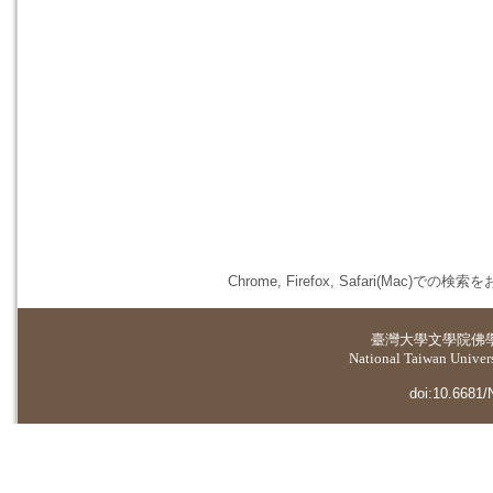
Chrome, Firefox, Safari(
臺灣大學
文學院佛
National Taiwan Universi
doi:10.6681