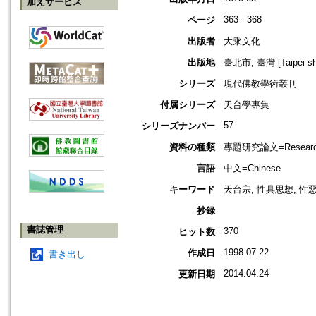
加えサービス
363 - 368
ページ
出版者
大乘文化
出版地
臺北市, 臺灣 [Taipei shi
シリーズ
現代佛教學術叢刊
付属シリーズ
天台學專集
57
シリーズナンバー
資料の種類
專題研究論文=Research
言語
中文=Chinese
キーワード
天台宗; 性具思想; 性
抄録
書誌管理
370
ヒット数
1998.07.22
作成日
書き出し
2014.04.24
更新日期