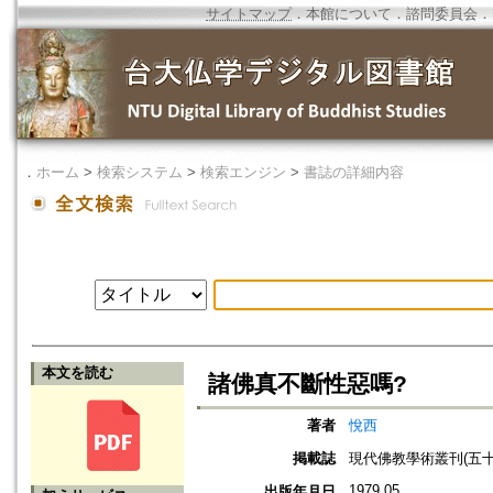
サイトマップ
．
本館について
．
諮問委員会
．
．
ホーム
>
検索システム
>
検索エンジン
>
書誌の詳細内容
本文を読む
諸佛真不斷性惡嗎?
著者
悅西
掲載誌
現代佛教學術叢刊(五十七
1979.05
出版年月日