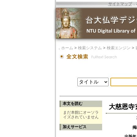
サイトマップ
．
．
ホーム
>
検索システム
>
検索エンジン
>
本文を読む
大慈恩寺
まだ本館にオーソラ
イズされていません
加えサービス
掲
出版年