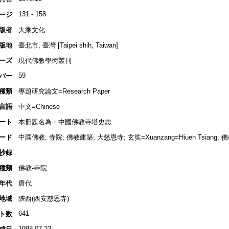
131 - 158
ージ
版者
大乘文化
版地
臺北市, 臺灣 [Taipei shih, Taiwan]
ーズ
現代佛教學術叢刊
59
バー
種類
專題研究論文=Research Paper
言語
中文=Chinese
ート
本冊題名為：中國佛教寺塔史志
ード
中國佛教; 寺院; 佛教建築; 大慈恩寺; 玄奘=Xuanzang=Hiuen Tsiang
抄録
種類
佛教-寺院
年代
唐代
地域
陝西(西安慈恩寺)
641
ト数
1998.07.22