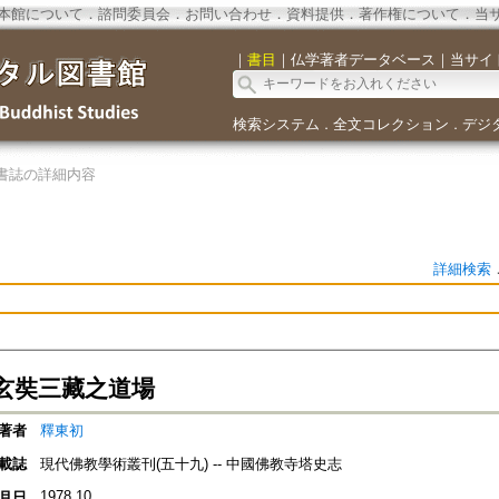
本館について
．
諮問委員会
．
お問い合わせ
．
資料提供
．
著作権について
．
当
｜
書目
｜
仏学著者データベース
｜
当サイ
検索システム
全文コレクション
デジ
．
．
書誌の詳細内容
詳細検索
玄奘三藏之道場
著者
釋東初
載誌
現代佛教學術叢刊(五十九) -- 中國佛教寺塔史志
1978.10
月日