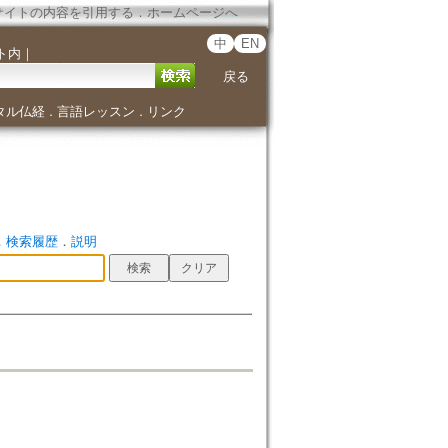
サイトの内容を引用する
．
ホームページへ
中
EN
ト内
｜
戻る
タル仏経
言語レッスン
リンク
．
．
．
検索履歴
．
説明