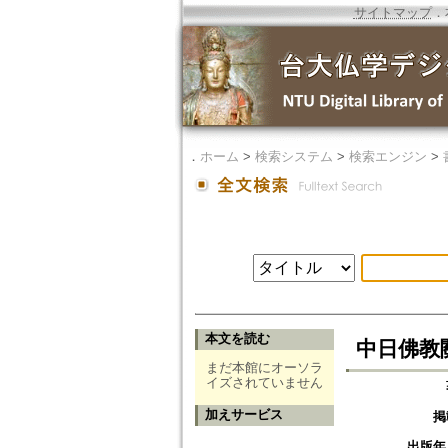
サイトマップ
．
．
ホーム
>
検索システム
>
検索エンジン
>
本文を読む
中日佛教
まだ本館にオーソラ
イズされていません
加えサービス
掲
出版年