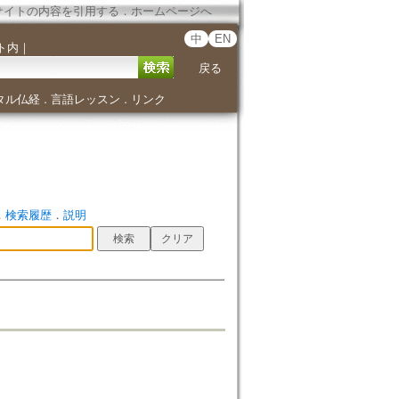
サイトの内容を引用する
．
ホームページへ
中
EN
ト内
｜
戻る
タル仏経
言語レッスン
リンク
．
．
．
検索履歴
．
説明