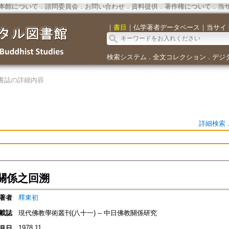
本館について
．
諮問委員会
．
お問い合わせ
．
資料提供
．
著作権について
．
当
｜
書目
｜
仏学著者データベース
｜
当サイ
検索システム
全文コレクション
デジ
．
．
書誌の詳細内容
詳細検索
關係之回溯
著者
釋東初
載誌
現代佛教學術叢刊(八十一) -- 中日佛教關係研究
1978.11
月日