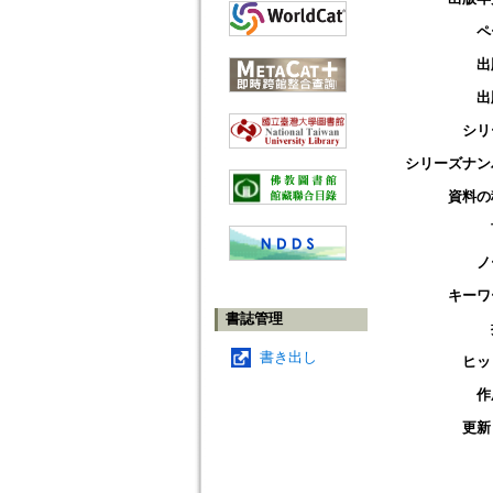
ペ
出
出
シリ
シリーズナン
資料の
ノ
キーワ
書誌管理
書き出し
ヒッ
作
更新