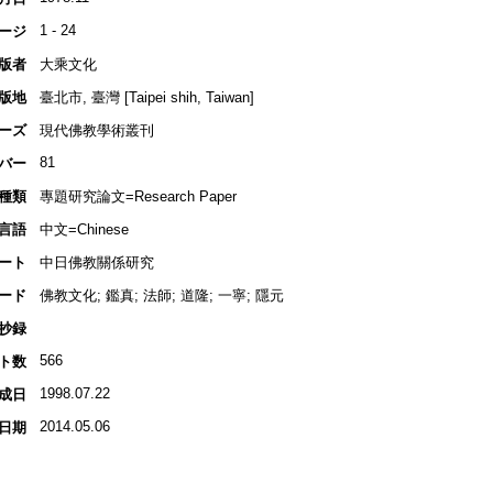
1 - 24
ージ
版者
大乘文化
版地
臺北市, 臺灣 [Taipei shih, Taiwan]
ーズ
現代佛教學術叢刊
81
バー
種類
專題研究論文=Research Paper
言語
中文=Chinese
ート
中日佛教關係研究
ード
佛教文化; 鑑真; 法師; 道隆; 一寧; 隱元
抄録
566
ト数
1998.07.22
成日
2014.05.06
日期