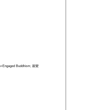
ngaged Buddhism; 親鸞