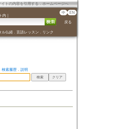
サイトの内容を引用する
．
ホームページへ
中
EN
ト内
｜
戻る
タル仏経
言語レッスン
リンク
．
．
．
検索履歴
．
説明