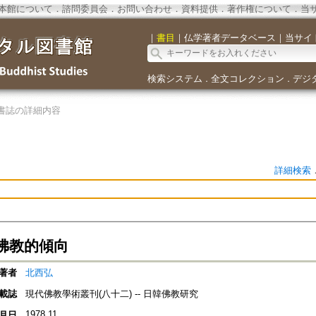
本館について
．
諮問委員会
．
お問い合わせ
．
資料提供
．
著作権について
．
当
｜
書目
｜
仏学著者データベース
｜
当サイ
検索システム
全文コレクション
デジ
．
．
書誌の詳細内容
詳細検索
佛教的傾向
著者
北西弘
載誌
現代佛教學術叢刊(八十二) -- 日韓佛教研究
1978.11
月日