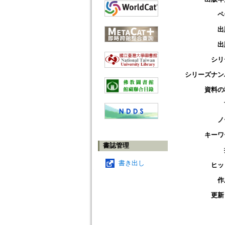
ペ
出
出
シリ
シリーズナン
資料の
ノ
キーワ
書誌管理
書き出し
ヒッ
作
更新