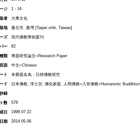
1 - 14
ージ
版者
大乘文化
版地
臺北市, 臺灣 [Taipei shih, Taiwan]
ーズ
現代佛教學術叢刊
82
バー
種類
專題研究論文=Research Paper
言語
中文=Chinese
ート
本冊題名為：日韓佛教研究
ード
日本佛教; 淨土宗; 佛化家庭; 人間佛教=入世佛教=Humanistic Buddhism=E
抄録
578
ト数
1998.07.22
成日
2014.05.06
日期