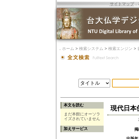
サイトマップ
．
．
ホーム
>
検索システム
>
検索エンジン
>
本文を読む
現代日本
まだ本館にオーソラ
イズされていません
加えサービス
掲
出版年