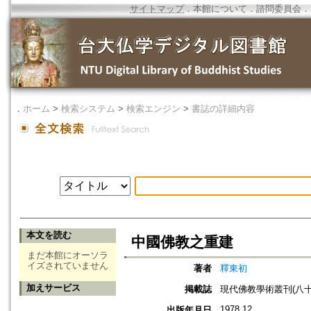
サイトマップ
．
本館について
．
諮問委員会
．
．
ホーム
>
検索システム
>
検索エンジン
>
書誌の詳細内容
本文を読む
中國佛教之重建
まだ本館にオーソラ
イズされていません
著者
釋東初
加えサービス
掲載誌
現代佛教學術叢刊(八十六)
1978.12
出版年月日