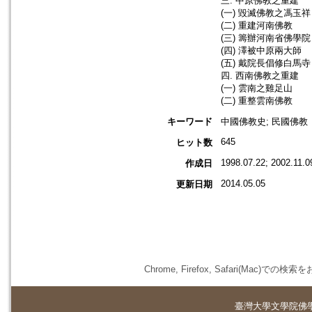
三. 中原佛教之重建
(一) 毀滅佛教之馮玉祥
(二) 重建河南佛教
(三) 籌辦河南省佛學院
(四) 澤被中原兩大師
(五) 戴院長倡修白馬寺
四. 西南佛教之重建
(一) 雲南之雞足山
(二) 重整雲南佛教
キーワード
中國佛教史; 民國佛教
645
ヒット数
1998.07.22; 2002.11.0
作成日
2014.05.05
更新日期
Chrome, Firefox, Safari(
臺灣大學
文學院佛