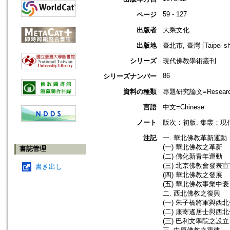
59 - 127
ページ
出版者
大乘文化
出版地
臺北市, 臺灣 [Taipei shi
シリーズ
現代佛教學術叢刊
86
シリーズナンバー
資料の種類
專題研究論文=Research
言語
中文=Chinese
ノート
版次：初版. 集叢：現代
注記
一. 華北佛教革新運動
(一) 華北佛教之革新
書誌管理
(二) 佛化新青年運動
(三) 北京佛教會發表
書き出し
(四) 華北佛教之發展
(五) 華北佛教事業中衰
二. 西北佛教之復興
(一) 朱子橋將軍與西
(二) 康寄遙居士與西
(三) 巴利文學院之設立