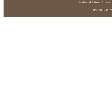
National Taiwan Universi
doi:10.6681