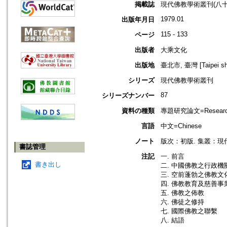
掲載誌
現代佛教學術叢刊(八十七)
1979.01
出版年月日
115 - 133
ページ
出版者
大乘文化
出版地
臺北市, 臺灣 [Taipei shi
シリーズ
現代佛教學術叢刊
87
シリーズナンバー
資料の種類
專題研究論文=Research
言語
中文=Chinese
ノート
版次：初版. 集叢：現代
書誌管理
注記
一. 前言
書き出し
二. 中國佛教之行政機
三. 空前蓬勃之佛教文
四. 佛教教育及慈善事
五. 佛教之佈教
六. 佛徒之修持
七. 國際佛教之聯繫
八. 結語