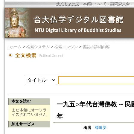
サイトマップ
．
本館について
．
諮問委員会
．
．
ホーム
>
検索システム
>
検索エンジン
>
書誌の詳細内容
本文を読む
一九五○年代台灣佛教 -- 民國 3
まだ本館にオーソラ
イズされていません
年
加えサービス
著者
釋道安