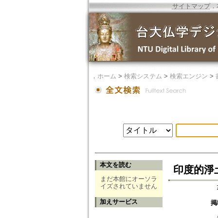
サイトマップ
．
．
ホーム
>
検索システム
>
検索エンジン
>
本文を読む
印度的淨
まだ本館にオーソラ
イズされていません
加えサービス
掲