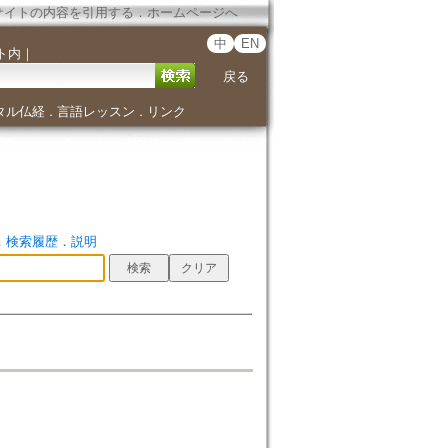
サイトの内容を引用する
．
ホームページへ
中
EN
ト内
｜
戻る
タル仏経
言語レッスン
リンク
．
．
．
検索履歴
．
説明