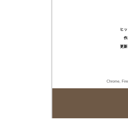
ヒッ
作
更新
Chrome,