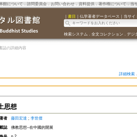
本館について
．
諮問委員会
．
お問い合わせ
．
資料提供
．
著作権について
．
当
｜
書目
｜
仏学著者データベース
｜
当サイ
検索システム
全文コレクション
デジ
．
．
書誌の詳細内容
詳細検索
土思想
著者
藤田宏達
;
李世傑
載誌
佛教思想--在中國的開展
n.2
巻号