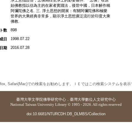
淨土意指證悟，念佛為往生淨土的必要條件. 「念佛」在原
始佛教指以信為主的在家者實踐法，後世中國，日本解作稱
阿彌陀佛之名. 三. 淨土思想的開展：有關阿彌陀佛和極樂
世界的大乘經典非常多，顯示淨土思想廣泛流行於印度大乘
佛教.
898
ト数
1998.07.22
成日
2016.07.28
日期
 Firefox, Safari(Mac)での検索をお勧めします。ＩＥではこの検索システムを
臺灣大學
文學院佛學研究中心
．
臺灣大學數位人文研究中心
National Taiwan University Library © 1995 - 2026. All rights reserved
doi:10.6681/NTURCDH.DB_DLMBS/Collection