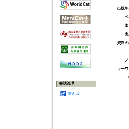
出版年
ペ
出
出
資料の
ノ
キーワ
書誌管理
書き出し