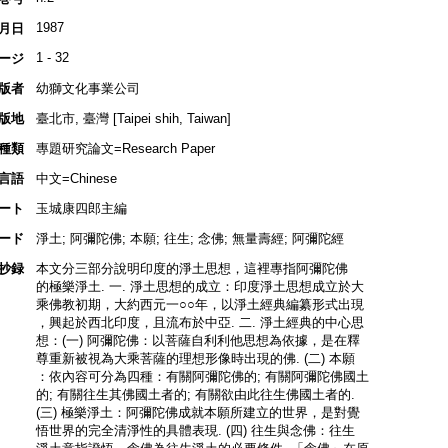
1987
月日
1 - 32
ージ
版者
幼獅文化事業公司
版地
臺北市, 臺灣 [Taipei shih, Taiwan]
種類
專題研究論文=Research Paper
言語
中文=Chinese
ート
玉城康四郎主編
ード
淨土; 阿彌陀佛; 本願; 往生; 念佛; 無量壽經; 阿彌陀經
抄録
本文分三部分說明印度的淨土思想，這裡專指阿彌陀佛
的極樂淨土. 一. 淨土思想的成立：印度淨土思想成立於大
乘佛教初期，大約西元一○○年，以淨土經典編纂形式出現
，興起於西北印度，且流布於中亞. 二. 淨土經典的中心思
想：(一) 阿彌陀佛：以菩薩自利利他思想為依據，是在釋
尊重新被視為大乘菩薩的理想形像時出現的佛. (二) 本願
：依內容可分為四種：有關阿彌陀佛的; 有關阿彌陀佛國土
的; 有關往生其佛國土者的; 有關欲由此往生佛國土者的.
(三) 極樂淨土：阿彌陀佛成就本願所建立的世界，是對覺
悟世界的完全清淨性的具體表現. (四) 往生與念佛：往生