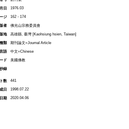
1976.03
月日
162 - 174
ージ
版者
佛光山宗務委員會
版地
高雄縣, 臺灣 [Kaohsiung hsien, Taiwan]
種類
期刊論文=Journal Article
言語
中文=Chinese
ード
美國佛教
抄録
441
ト数
1998.07.22
成日
2020.04.06
日期