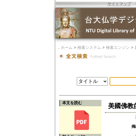
サイトマップ
．
．
ホーム
>
検索システム
>
検索エンジン
>
本文を読む
美國佛教
掲