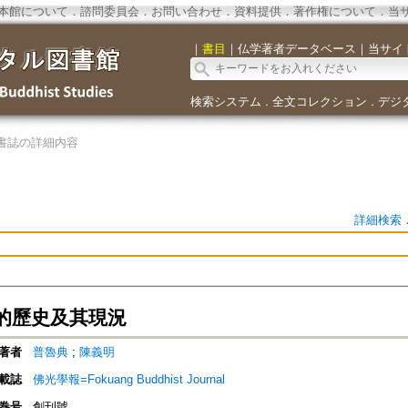
本館について
．
諮問委員会
．
お問い合わせ
．
資料提供
．
著作権について
．
当
｜
書目
｜
仏学著者データベース
｜
当サイ
検索システム
全文コレクション
デジ
．
．
書誌の詳細内容
詳細検索
的歷史及其現況
著者
普魯典
;
陳義明
載誌
佛光學報=Fokuang Buddhist Journal
巻号
創刊號