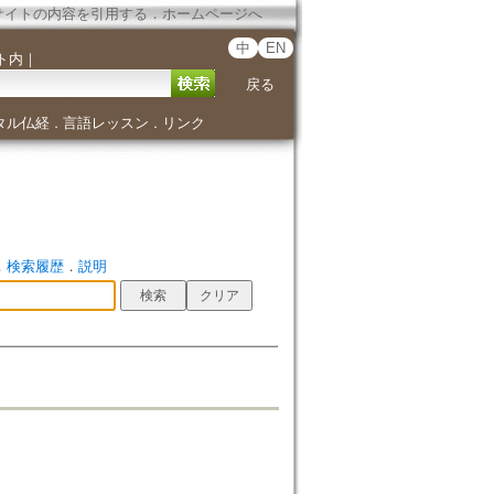
サイトの内容を引用する
．
ホームページへ
中
EN
ト内
｜
戻る
タル仏経
言語レッスン
リンク
．
．
．
検索履歴
．
説明