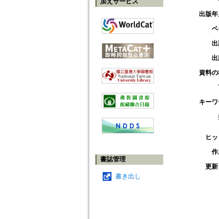
加えサービス
出版年
ペ
出
出
資料の
キーワ
ヒッ
作
書誌管理
更新
書き出し