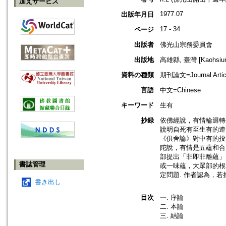
加えサービス
1977.07
出版年月日
17 - 34
ページ
出版者
佛光山宗務委員會
出版地
高雄縣, 臺灣 [Kaohsiung
資料の種類
期刊論文=Journal Artic
言語
中文=Chinese
キーワード
生有
抄録
依佛經說，有情輪迴轉
說明自死有至生有的連繫
《俱舍論》對中有的投
陀說，有情是五蘊和合
部提出「非即非離蘊」
書誌管理
或一味蘊，大眾部的根
定問題. 作者認為，
書き出し
目次
一. 序論
二. 本論
三. 結論