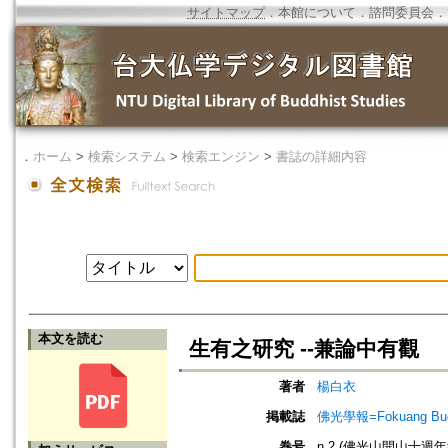
サイトマップ
．
本館について
．
諮問委員会
．
．
ホーム
>
検索システム
>
検索エンジン
>
書誌の詳細内容
本文を読む
生有之研究 --兼論中有觀
著者
楊白衣
掲載誌
佛光學報=Fokuang Buddh
巻号
n.2 (佛光山開山十週