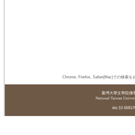
Chrome, Firefox, Safari(
臺灣大學
文學院佛
National Taiwan Universi
doi:10.6681