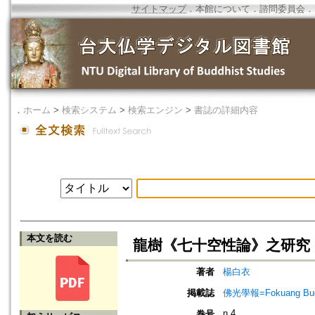
サイトマップ
．
本館について
．
諮問委員会
．
．
ホーム
>
検索システム
>
検索エンジン
>
書誌の詳細内容
本文を読む
龍樹《七十空性論》之研究
著者
楊白衣
掲載誌
佛光學報=Fokuang Buddh
n.4
巻号