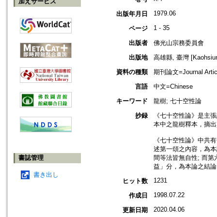
加えサービス
1979.06
出版年月日
1 - 35
ページ
出版者
佛光山宗務委員會
出版地
高雄縣, 臺灣 [Kaohsiung
資料の種類
期刊論文=Journal Artic
言語
中文=Chinese
キーワード
龍樹; 七十空性論
抄録
《七十空性論》是主張
本中之龍樹釋本，摘出
《七十空性論》中共有
述第一頌之內容，為本
書誌管理
間等法皆無自性; 而
益」分，為本論之結論
書き出し
1231
ヒット数
1998.07.22
作成日
2020.04.06
更新日期