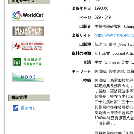
加えサービス
1993.06
出版年月日
329 - 349
ページ
出版者
中華佛學研究所=Chung-Hwa 
http://www.chibs.edu.t
出版サイト
出版地
新北市, 臺灣 [New Taipei
資料の種類
期刊論文=Journal Artic
言語
中文=Chinese; 英文=En
キーワード
阿底峽; 菩提道燈; 西
抄録
阿底峽，為孟加拉地區
吠陀經典及佛教五明，
，勝敵，羅怙羅笈多等
其擅長，曾在寺中代師
書誌管理
二十九歲出家，三十一
其是習得多種發菩提心
書き出し
旋為國王迎請至超戒寺
1040年時已身佩百
「頂莊嚴」.
西藏的原始信仰「苯教