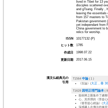
lived in Tibet for 13 y
disciples scattered ov
and gTsang. Finally，
leaving the essentials
from 157 masters to T
Pakistan government (
yet independant from 
China government to br
relics for worship.
ISSN
10177132 (P)
1785
ヒット数
1998.07.22
作成日
2017.06.15
更新日期
漢文仏経典元の
中論
T1564
( 1 )
引用
大正，冊 30，
《百論》(
因明正理門論本
T1628
( 9
龍樹將之匯集作了總整
心。其所撰的《菩提心
大正
《發菩提心經論》(
深感藏人在佛法的修習上