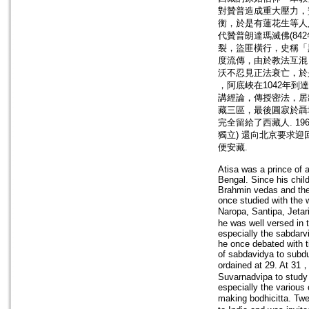
對贊普造成重大壓力，
衡，於是有蓮花生等人
代贊普朗達瑪滅佛(84
裂，盜匪橫行，史稱「黑
度流傳，由於教法互混
沃不忍見正法衰亡，於
，阿底峽在1042年
講經論，傳授密法，居藏十
藏三區，最後圓寂於聶
完全留給了西藏人. 19
獨立) 還向北京要求
便安藏.
Atisa was a prince of 
Bengal. Since his chil
Brahmin vedas and the
once studied with the 
Naropa, Santipa, Jeta
he was well versed in t
especially the sabdarv
he once debated with t
of sabdavidya to subd
ordained at 29. At 31
Suvarnadvipa to stud
especially the variou
making bodhicitta. Twe