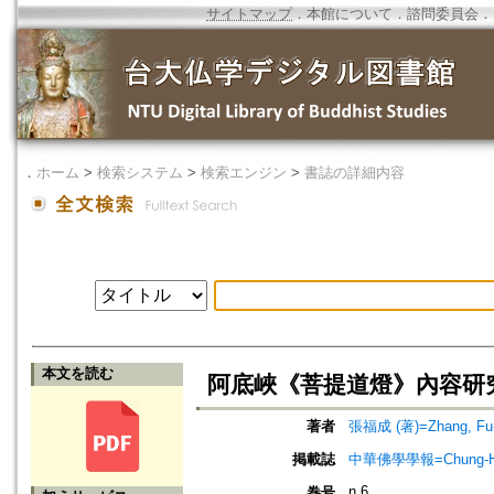
サイトマップ
．
本館について
．
諮問委員会
．
．
ホーム
>
検索システム
>
検索エンジン
>
書誌の詳細内容
本文を読む
阿底峽《菩提道燈》內容研
著者
張福成 (著)=Zhang, Fu-c
掲載誌
中華佛學學報=Chung-Hwa Bu
n.6
巻号