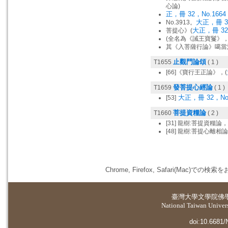
心論)
正，冊 32，No.1664
大正，冊 32
No.3913。
大正，冊 32，
菩提心》(
(全名為《誡王寶鬘》，藏
其《入菩薩行論》噶當
止觀門論頌
T1655
( 1 )
[66]《寶行王正論》，(
發菩提心經論
T1659
( 1 )
大正，冊 32，No.
[53]
菩提資糧論
T1660
( 2 )
[31] 龍樹:菩提資糧論，
[48] 龍樹:菩提心離相論
Chrome, Firefox, Safari(
臺灣大學
文學院佛
National Taiwan Universi
doi:10.6681