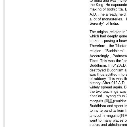
to India and was invit
the King. He expounded
making of bodhicitta. 
A.D.，he already held 
a lot of monasteries. 
Serenity" of India.
The original religion i
which had deeply gone 
citizen，posing a heavy
Therefore，the Tibetan
religion，"Buddhism"，f
Accordingly，Padmasam
Tibet. This was the "pr
Buddhism. In 842 A.D
destroyed Buddhism an
was thus splitted into
of robbery. This was t
history. After 912 A.
widely spread again. B
the two teachings was 
shes'od，byang chub
mnga'ris (阿里)couldn't 
Buddhism and spent 
to invite pandita from
arrived in mnga'ris(阿
went to many places o
sutras and abhidhamma