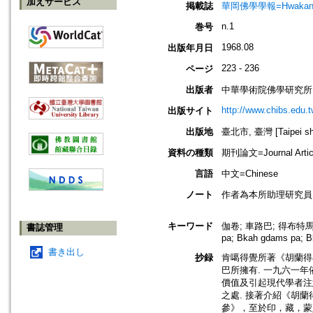
加えサービス
掲載誌
華岡佛學學報=Hwakang B
n.1
巻号
1968.08
出版年月日
223 - 236
ページ
出版者
中華學術院佛學研究所
http://www.chibs.edu.t
出版サイト
出版地
臺北市, 臺灣 [Taipei shi
資料の種類
期刊論文=Journal Artic
言語
中文=Chinese
ノート
作者為本所助理研究員
キーワード
伽卷; 車路巴; 得布特馬坡
書誌管理
pa; Bkah gdams pa; B
書き出し
抄録
肯噶得覺所著《胡蘭得布特
巴所擁有. 一九六一
價值及引起現代學者注
之處. 接著介紹《胡
參》，至於印，藏，蒙