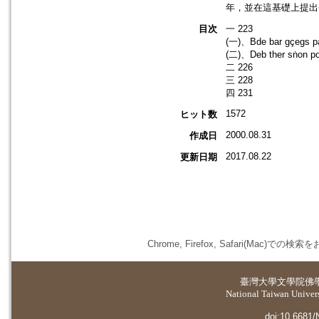
年，並在這基礎上提出
目次
一 223
(一)、Bde bar gçegs paḥ
(二)、Deb ther sṅon p
二 226
三 228
四 231
1572
ヒット数
2000.08.31
作成日
2017.08.22
更新日期
Chrome, Firefox, Safari(
臺灣大學
文學院佛
National Taiwan Universi
doi:10.6681