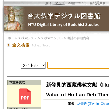
サイトマップ
．
本館について
．
諮問委員会
．
．
ホーム
>
検索システム
>
検索エンジン
>
書誌の詳細内容
本文を読む
新發見的西藏佛教文獻《Hu Lan
Value of Hu Lan Deh Ther
著者
林傳芳 (著)=Lin, Chuan-